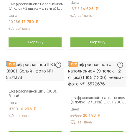
Цена
Шкаф распашной с наполнением
(7 полок + 2 ящика + штанга) ШК
14 626
16 715
5 (1200), Меланж
Цена
за 1 день
17 750
20 286
за 1 день
В корзину
В корзину
-12%
-12%
Шкаф распашной ШК 5 (800),
Белый
Шкаф распашной с наполнением
(9 полок + 2 ящика) ШК 5 (1200),
Цена
Белый
10 238
11 700
Цена
20 148
23 025
за 1 день
за 1 день