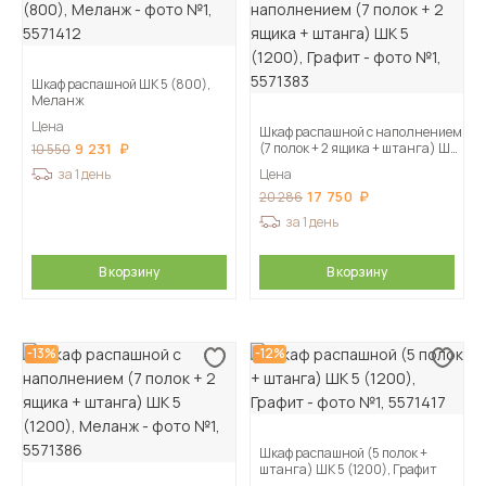
Шкаф распашной ШК 5 (800),
Меланж
Цена
Шкаф распашной с наполнением
9 231
(7 полок + 2 ящика + штанга) ШК
10 550
5 (1200), Графит
за 1 день
Цена
17 750
20 286
за 1 день
В корзину
В корзину
-13%
-12%
Шкаф распашной (5 полок +
штанга) ШК 5 (1200), Графит