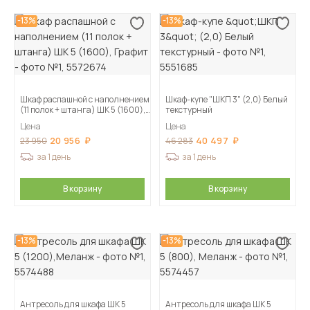
-13%
-13%
Шкаф распашной с наполнением
Шкаф-купе "ШКП 3" (2,0) Белый
(11 полок + штанга) ШК 5 (1600),
текстурный
Графит
Цена
Цена
20 956
40 497
23 950
46 283
за 1 день
за 1 день
В корзину
В корзину
-13%
-13%
Антресоль для шкафа ШК 5
Антресоль для шкафа ШК 5