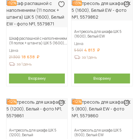
-12%
-13%
Антресоль для шкафа ШК 5
(1600), Белый EW
Шкаф распашной с наполнением
(11 полок + штанга) ШК 5 (1600),
Цена
Белый EW
4 813
5 501
Цена
18 638
21 300
за 1 день
за 1 день
В корзину
В корзину
-12%
-12%
Антресоль для шкафа ШК 5
Антресоль для шкафа ШК 5
(1200), Белый
(800), Белый EW