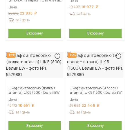
(11 полок + 2 ящика + штанга) ШК
Цена
5 (1600), Меланж
16 977
19 402
Цена
22 935
26 212
за 1 день
за 1 день
В корзину
В корзину
-12%
-13%
Шкаф с антресолью (полка +
Шкаф с антресолью (9 полок +
штанга) ШК 5 (800), Белый EW
штанга) ШК 5 (1600), Белый EW
Цена
Цена
10 651
22 446
12 172
25 653
за 1 день
за 1 день
В корзину
В корзину