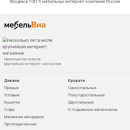
Входим в ТОП-5 мебельных интернет-компаний России
Несколько лет в числе
крупнейших интернет-магазинов
Диваны
Кровати
Прямые
Односпальные
Угловые
Полутороспальные
Кушетки
Двуспальные
Софы
С подъемным механизмом
Механизм аккордеон
Ортопедические