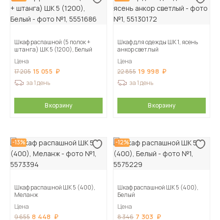
Шкаф распашной (5 полок +
Шкаф для одежды ШК 1, ясень
штанга) ШК 5 (1200), Белый
анкор светлый
Цена
Цена
15 055
19 998
17 205
22 855
за 1 день
за 1 день
В корзину
В корзину
-13%
-12%
Шкаф распашной ШК 5 (400),
Шкаф распашной ШК 5 (400),
Меланж
Белый
Цена
Цена
8 448
7 303
9 655
8 346