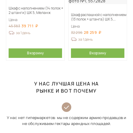
Шкаф с наполнением (14 полок +
2 штанги) ШК 5, Меланж
Шкаф распашной с наполнением
(13 полок + штанга) ШК 5,
Цена
Меланж
39 711
45 383
Цена
28 259
32 296
за 1 день
за 1 день
В корзину
В корзину
У НАС ЛУЧШАЯ ЦЕНА НА
РЫНКЕ И ВОТ ПОЧЕМУ
У нас нет гипермаркетов: мы не содержим армию продавцов и
не обслуживаем гектары арендных площадей.