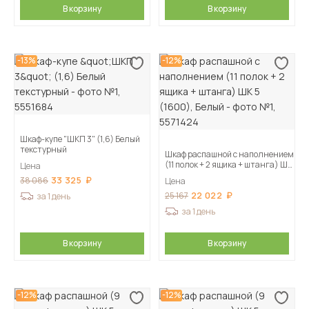
В корзину
В корзину
-13%
-12%
Шкаф-купе "ШКП 3" (1,6) Белый
текстурный
Шкаф распашной с наполнением
(11 полок + 2 ящика + штанга) ШК
Цена
5 (1600), Белый
33 325
38 086
Цена
22 022
25 167
за 1 день
за 1 день
В корзину
В корзину
-12%
-12%