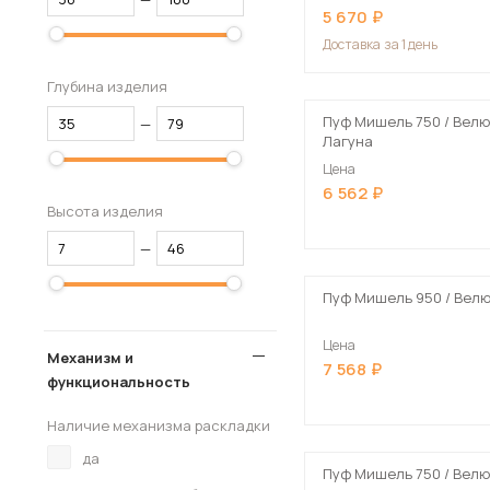
5 670
Доставка
за 1 день
Глубина изделия
Пуф Мишель 750 / Велю
—
Лагуна
Цена
6 562
Высота изделия
—
Пуф Мишель 950 / Велю
Цена
Механизм и
7 568
функциональность
Наличие механизма раскладки
да
Пуф Мишель 750 / Велю