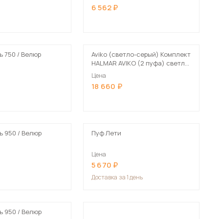
6 562
 750 / Велюр
Aviko (светло-серый) Комплект
HALMAR AVIKO (2 пуфа) светло-
серый/натуральный
Цена
18 660
 950 / Велюр
Пуф Лети
Цена
5 670
Доставка
за 1 день
 950 / Велюр