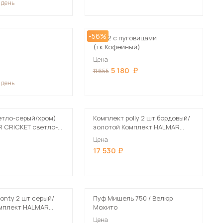
1 день
-56%
Пуф 2 с пуговицами
(тк.Кофейный)
Цена
5 180
11 655
 мебель для гостиных
1 день
ветло-серый/хром)
Комплект polly 2 шт бордовый/
 CRICKET светло-
золотой Комплект HALMAR
POLLY (2 пуфа) бордовый/
Цена
золотой
17 530
onty 2 шт серый/
Пуф Мишель 750 / Велюр
мплект HALMAR
Мохито
уфа) серый/
Цена