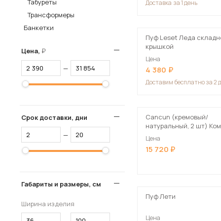
Табуреты
Доставка
за 1 день
Столы и стулья
Трансформеры
Банкетки
Шкафы и стеллажи
Пос
Пуф Leset Леда складн
Комоды и тумбы
крышкой
Цена,
Цена
Вешалки и обувницы
—
4 380
Гарнитуры
Доставим
бесплатно за 2 
Cancun (кремовый/
Срок доставки, дни
натуральный, 2 шт) Ко
—
HALMAR CANCUN (2 пу
Цена
кремовый/натуральный
15 720
Габариты и размеры, см
Пуф Лети
Ширина изделия
Цена
—