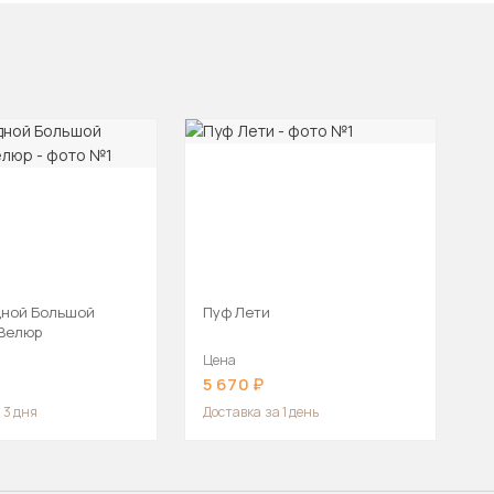
дной Большой
Пуф Лети
 Велюр
Цена
5 670
 3 дня
Доставка
за 1 день