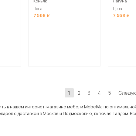
Коньяк
Лагуна
Цена
Цена
7 568
7 568
1
2
3
4
5
Следу
 интернет-магазине мебели MebelVia по оптимальной цене. В разделе Пуфы с ящиком в Талдоме
широкий ассортимент товар