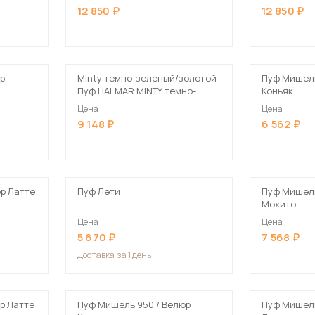
темно-зеленый/золотой
золотой
12 850
12 850
р
Minty темно-зеленый/золотой
Пуф Мишель
Пуф HALMAR MINTY темно-
Коньяк
зеленый/золотой
Цена
Цена
9 148
6 562
р Латте
Пуф Лети
Пуф Мишель
Мохито
Цена
Цена
5 670
7 568
Доставка
за 1 день
р Латте
Пуф Мишель 950 / Велюр
Пуф Мишель