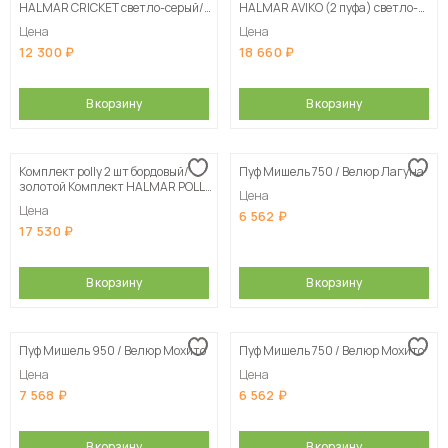
HALMAR CRICKET светло-серый/
HALMAR AVIKO (2 пуфа) светло-
хром
серый/натуральный
Цена
Цена
12 300
18 660
В корзину
В корзину
Комплект polly 2 шт бордовый/
Пуф Мишель 750 / Велюр Лагуна
золотой Комплект HALMAR POLLY
Цена
(2 пуфа) бордовый/золотой
Цена
6 562
17 530
В корзину
В корзину
Пуф Мишель 950 / Велюр Мохито
Пуф Мишель 750 / Велюр Мохито
Цена
Цена
7 568
6 562
В корзину
В корзину