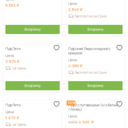
Цена
6 562
2 840
бесплатно за 2 дня
В корзину
В корзину
Пуф Лети
Пуф Leset Леда складной с
крышкой
Цена
Цена
3 970
4 380
за 1 день
бесплатно за 2 дня
В корзину
В корзину
-56%
Пуф Лети
Пуф 2 с пуговицами (к/з Белый
глянец)
Цена
Цена
5 670
4 920
11 070
за 1 день