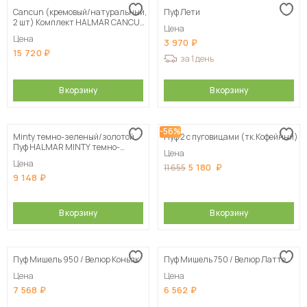
Cancun (кремовый/натуральный,
Пуф Лети
2 шт) Комплект HALMAR CANCUN
Цена
(2 пуфа) кремовый/натуральный
Цена
3 970
15 720
за 1 день
В корзину
В корзину
-56%
Minty темно-зеленый/золотой
Пуф 2 с пуговицами (тк.Кофейный)
Пуф HALMAR MINTY темно-
Цена
зеленый/золотой
Цена
5 180
11 655
9 148
В корзину
В корзину
Пуф Мишель 950 / Велюр Коньяк
Пуф Мишель 750 / Велюр Латте
Цена
Цена
7 568
6 562