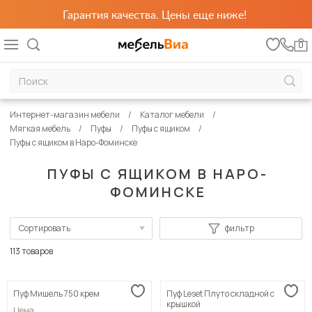
Гарантия качества. Цены еще ниже!
0
Интернет-магазин мебели
Каталог мебели
Мягкая мебель
Пуфы
Пуфы с ящиком
Пуфы с ящиком в Наро-Фоминске
ПУФЫ С ЯЩИКОМ В НАРО-
ФОМИНСКЕ
Сортировать
фильтр
По популярности
113 товаров
Сначала дешевые
Пуф Мишель 750 крем
Пуф Leset Плуто складной с
Сначала дорогие
крышкой
Цена