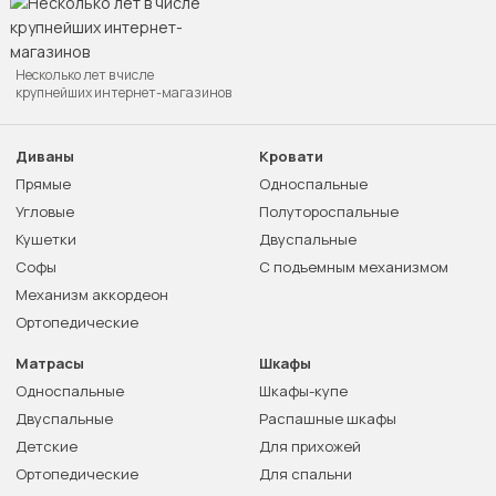
Несколько лет в числе
крупнейших интернет-магазинов
Диваны
Кровати
Прямые
Односпальные
Угловые
Полутороспальные
Кушетки
Двуспальные
Софы
С подъемным механизмом
Механизм аккордеон
Ортопедические
Матрасы
Шкафы
Односпальные
Шкафы-купе
Двуспальные
Распашные шкафы
Детские
Для прихожей
Ортопедические
Для спальни