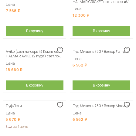
HALMAR CRICKET светло-серый/
Цена
хром
Цена
7 568
12 300
В корзину
В корзину
Aviko (светло-серый) Комплект
Пуф Мишель 750 / Велюр Лагуна
HALMAR AVIKO (2 пуфа) светло-
Цена
серый/натуральный
Цена
6 562
18 660
В корзину
В корзину
Пуф Лети
Пуф Мишель 750 / Велюр Мохито
Цена
Цена
5 670
6 562
за 1 день