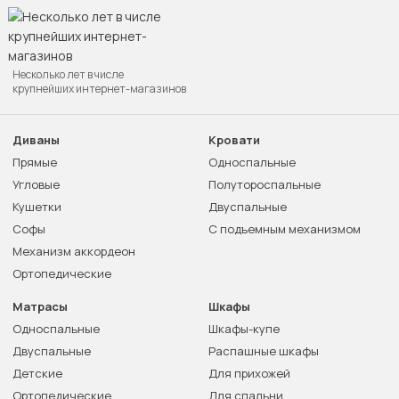
Несколько лет в числе
крупнейших интернет-магазинов
Диваны
Кровати
Прямые
Односпальные
Угловые
Полутороспальные
Кушетки
Двуспальные
Софы
С подъемным механизмом
Механизм аккордеон
Ортопедические
Матрасы
Шкафы
Односпальные
Шкафы-купе
Двуспальные
Распашные шкафы
Детские
Для прихожей
Ортопедические
Для спальни