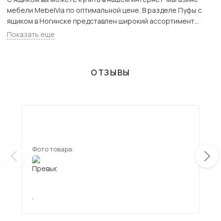
мебели MebelVia по оптимальной цене. В разделе Пуфы с
ящиком в Ногинске представлен широкий ассортимент
товаров с доставкой в Москве и Подмосковью, включая
Показать еще
Ногинск. Всего товаров в категории «С ящиком» - 113 шт.
ОТЗЫВЫ
Фото товара:
Фот
,
,