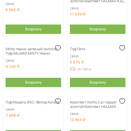
золотой Комплект HALMAR POLLY
Цена
(2 пуфа) бордовый/золотой
Цена
6 562
17 530
В корзину
В корзину
Minty темно-зеленый/золотой
Пуф Лети
Пуф HALMAR MINTY темно-
Цена
зеленый/золотой
Цена
5 670
9 148
за 1 день
В корзину
В корзину
Пуф Мишель 950 / Велюр Коньяк
Комплект monty 2 шт серый/
золотой Комплект HALMAR
Цена
MONTY (2 пуфа) серый/золотой
Цена
7 568
12 850