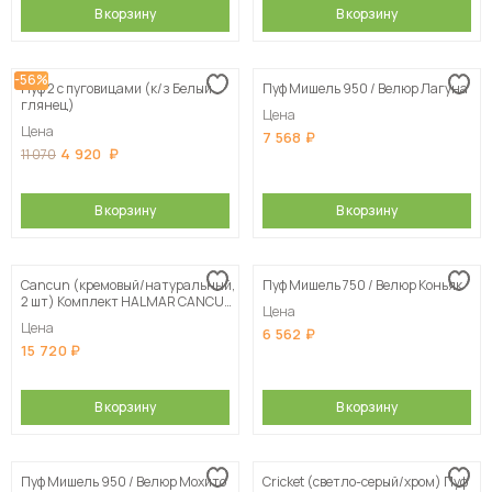
В корзину
В корзину
-56%
Пуф 2 с пуговицами (к/з Белый
Пуф Мишель 950 / Велюр Лагуна
глянец)
Цена
Цена
7 568
4 920
11 070
В корзину
В корзину
Cancun (кремовый/натуральный,
Пуф Мишель 750 / Велюр Коньяк
2 шт) Комплект HALMAR CANCUN
Цена
(2 пуфа) кремовый/натуральный
Цена
6 562
15 720
В корзину
В корзину
Пуф Мишель 950 / Велюр Мохито
Cricket (светло-серый/хром) Пуф