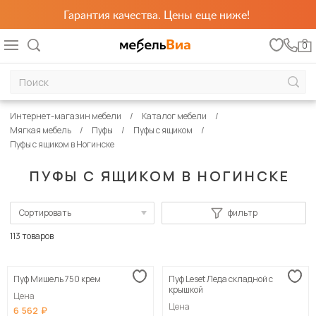
Гарантия качества. Цены еще ниже!
0
Интернет-магазин мебели
Каталог мебели
Мягкая мебель
Пуфы
Пуфы с ящиком
Пуфы с ящиком в Ногинске
ПУФЫ С ЯЩИКОМ В НОГИНСКЕ
Сортировать
фильтр
По популярности
113 товаров
Сначала дешевые
Пуф Мишель 750 крем
Пуф Leset Леда складной с
Сначала дорогие
крышкой
Цена
Цена
6 562