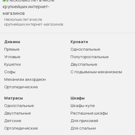
Несколько лет в числе
крупнейших интернет-магазинов
Диваны
Кровати
Прямые
Односпальные
Угловые
Полутороспальные
Кушетки
Двуспальные
Софы
С подъемным механизмом
Механизм аккордеон
Ортопедические
Матрасы
Шкафы
Односпальные
Шкафы-купе
Двуспальные
Распашные шкафы
Детские
Для прихожей
Ортопедические
Для спальни