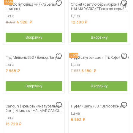
-56%
Пуф 2 с пуговицами (к/з Белый
Cricket (светло-серый/хром) Пуф
глянец)
HALMAR CRICKET светло-серый/
хром
Цена
Цена
4 920
12 300
11 070
В корзину
В корзину
-56%
Пуф Мишель 950 / Велюр Лагуна
Пуф 2 с пуговицами (тк.Кофейный)
Цена
Цена
7 568
5 180
11 655
В корзину
В корзину
Cancun (кремовый/натуральный,
Пуф Мишель 750 / Велюр Коньяк
2 шт) Комплект HALMAR CANCUN
Цена
(2 пуфа) кремовый/натуральный
Цена
6 562
15 720