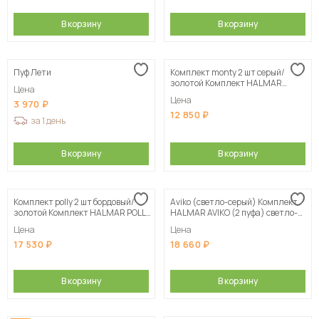
В корзину
В корзину
Пуф Лети
Комплект monty 2 шт серый/
золотой Комплект HALMAR
Цена
MONTY (2 пуфа) серый/золотой
Цена
3 970
12 850
за 1 день
В корзину
В корзину
Комплект polly 2 шт бордовый/
Aviko (светло-серый) Комплект
золотой Комплект HALMAR POLLY
HALMAR AVIKO (2 пуфа) светло-
(2 пуфа) бордовый/золотой
серый/натуральный
Цена
Цена
17 530
18 660
В корзину
В корзину