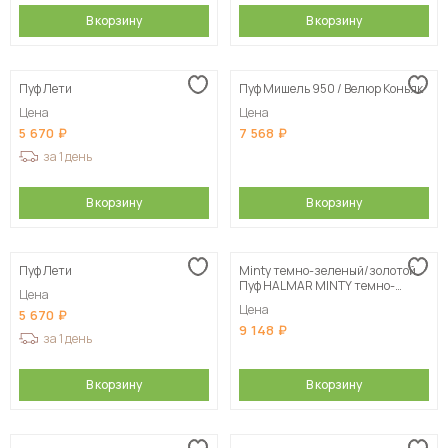
В корзину
В корзину
Пуф Лети
Пуф Мишель 950 / Велюр Коньяк
Цена
Цена
5 670
7 568
за 1 день
В корзину
В корзину
Пуф Лети
Minty темно-зеленый/золотой
Пуф HALMAR MINTY темно-
Цена
зеленый/золотой
Цена
5 670
9 148
за 1 день
В корзину
В корзину