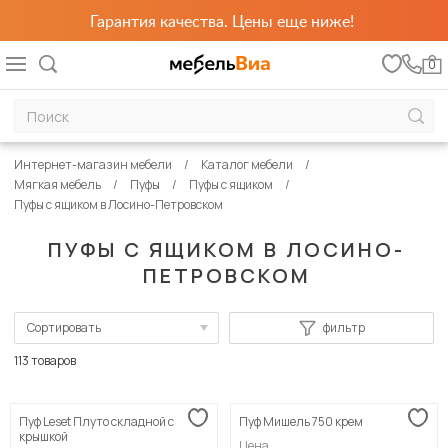
Гарантия качества. Цены еще ниже!
0
Интернет-магазин мебели
Каталог мебели
Мягкая мебель
Пуфы
Пуфы с ящиком
Пуфы с ящиком в Лосино-Петровском
ПУФЫ С ЯЩИКОМ В ЛОСИНО-
ПЕТРОВСКОМ
Сортировать
фильтр
По популярности
113 товаров
Сначала дешевые
Пуф Leset Плуто складной с
Пуф Мишель 750 крем
Сначала дорогие
крышкой
Цена