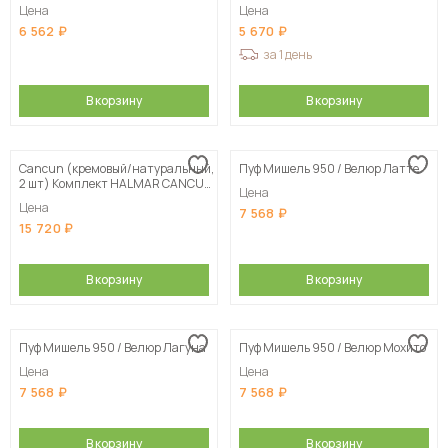
Цена
Цена
6 562
5 670
за 1 день
В корзину
В корзину
Cancun (кремовый/натуральный,
Пуф Мишель 950 / Велюр Латте
2 шт) Комплект HALMAR CANCUN
Цена
(2 пуфа) кремовый/натуральный
Цена
7 568
15 720
В корзину
В корзину
Пуф Мишель 950 / Велюр Лагуна
Пуф Мишель 950 / Велюр Мохито
Цена
Цена
7 568
7 568
В корзину
В корзину