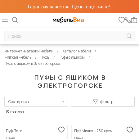
Гарантия качества. Цены еще ниже!
0
Интернет-магазин мебели
Каталог мебели
Мягкая мебель
Пуфы
Пуфы с ящиком
Пуфы с ящиком в Электрогорске
ПУФЫ С ЯЩИКОМ В
ЭЛЕКТРОГОРСКЕ
Сортировать
фильтр
По популярности
113 товаров
Сначала дешевые
Пуф Лети
Пуф Мишель 750 крем
Сначала дорогие
Цена
Цена