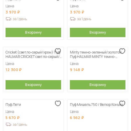
Цена
Цена
3 970
3 970
за 1 день
за 1 день
В корзину
В корзину
Cricket (светло-серый/хром) Пуф
Minty темно-зеленый/золотой
HALMAR CRICKET светло-серый/
Пуф HALMAR MINTY темно-
хром
зеленый/золотой
Цена
Цена
12 300
9 148
В корзину
В корзину
Пуф Лети
Пуф Мишель 750 / Велюр Коньяк
Цена
Цена
5 670
6 562
за 1 день