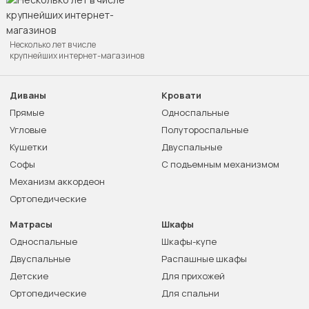
Несколько лет в числе
крупнейших интернет-магазинов
Диваны
Кровати
Прямые
Односпальные
Угловые
Полутороспальные
Кушетки
Двуспальные
Софы
С подъемным механизмом
Механизм аккордеон
Ортопедические
Матрасы
Шкафы
Односпальные
Шкафы-купе
Двуспальные
Распашные шкафы
Детские
Для прихожей
Ортопедические
Для спальни