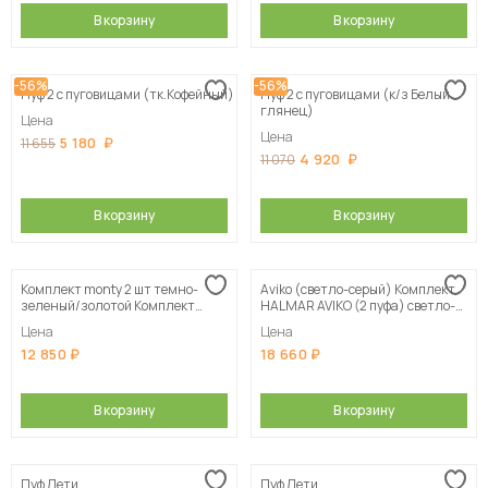
В корзину
В корзину
-56%
-56%
Пуф 2 с пуговицами (тк.Кофейный)
Пуф 2 с пуговицами (к/з Белый
глянец)
Цена
Цена
5 180
11 655
4 920
11 070
В корзину
В корзину
Комплект monty 2 шт темно-
Aviko (светло-серый) Комплект
зеленый/золотой Комплект
HALMAR AVIKO (2 пуфа) светло-
HALMAR MONTY (2 пуфа) темно-
серый/натуральный
Цена
Цена
зеленый/золотой
12 850
18 660
В корзину
В корзину
Пуф Лети
Пуф Лети