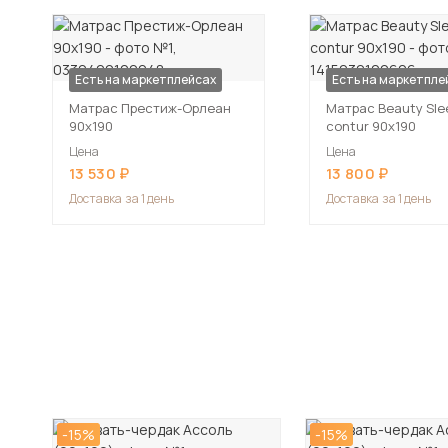
Есть на маркетплейсах
Есть на маркетпле
Матрас Престиж-Орлеан
Матрас Beauty Slee
90х190
contur 90х190
Цена
Цена
13 530
13 800
Доставка
за 1 день
Доставка
за 1 день
-15%
-15%