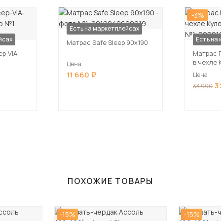
-3%
Есть на маркетплейсах
йсах
Есть на
Матрас Safe Sleep 90х190
p-VIA-
Матрас 
в чехле 
Цена
11 660
Цена
3
33 990
ПОХОЖИЕ ТОВАРЫ
-15%
-15%