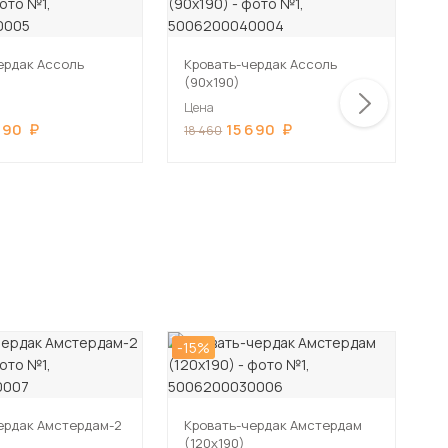
ердак Ассоль
Кровать-чердак Ассоль
К
(90х190)
(
Цена
Ц
690
15 690
18 460
1
-15%
ердак Амстердам-2
Кровать-чердак Амстердам
(120х190)