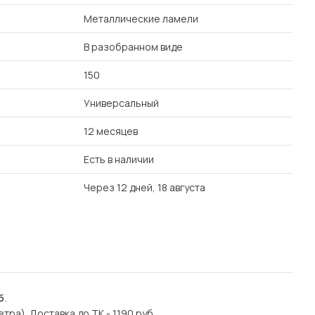
Металлические ламели
В разобранном виде
150
Универсальный
12 месяцев
Есть в наличии
Через 12 дней, 18 августа
б
.
етра). Доставка до ТК - 1190 руб.