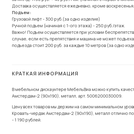
Доставка осуществляется ежедневно, кроме воскресенья
Подъем:
Грузовой лифт - 300 руб.(за одно изделие)
Ручной подъем (начиная с 1-ого этажа) - 250 руб./этаж.
Важно! Подъем осуществляется при условии беспрепятств
случае, если есть препятствия и машина не может подъех
подъезда стоит 200 руб. за каждые 10 метров (за одно изде
КРАТКАЯ ИНФОРМАЦИЯ
В мебельном дискаунтере МебельВиа можно купить качест
Амстердам-2 (90х190), металл, арт. 5006200030009.
Цену всех товаров мы держим на самом минимальном уровне 
Кровать-чердак Амстердам-2 (90х190), металл отлично под
- 1 190 рублей.