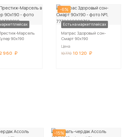
-6%
 маркетплейсах
Есть на маркетплейсах
Престиж-Марсель
Матрас Здоровый сон-
Кулер 90х190
Смарт 90х190
Цена
2 960
10 120
10 770
-15%
-1