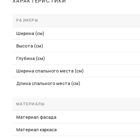
ХАРАКТЕРИСТИКИ
Столы и стулья
Шкафы и стеллажи
РАЗМЕРЫ
Пос
Комоды и тумбы
Ширина (см)
Вешалки и обувницы
Высота (см)
Гарнитуры
Глубина (см)
Ширина спального места (см)
Длина спального места (см)
МАТЕРИАЛЫ
Материал фасада
Материал каркаса