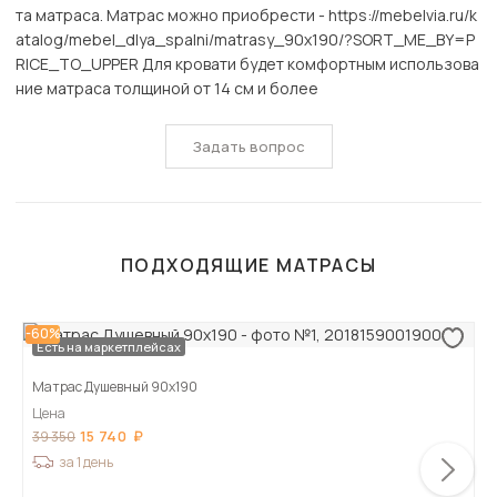
та матраса. Матрас можно приобрести - https://mebelvia.ru/k
atalog/mebel_dlya_spalni/matrasy_90x190/?SORT_ME_BY=P
RICE_TO_UPPER Для кровати будет комфортным использова
ние матраса толщиной от 14 см и более
Задать вопрос
ПОДХОДЯЩИЕ МАТРАСЫ
-60%
Есть на маркетплейсах
Матрас Душевный 90х190
Цена
15 740
39 350
за 1 день