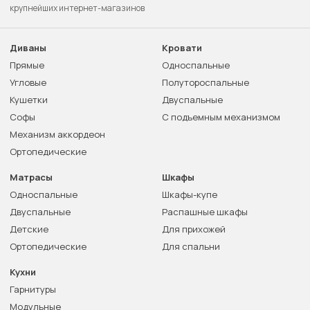
крупнейших интернет-магазинов
Диваны
Кровати
Прямые
Односпальные
Угловые
Полутороспальные
Кушетки
Двуспальные
Софы
С подъемным механизмом
Механизм аккордеон
Ортопедические
Матрасы
Шкафы
Односпальные
Шкафы-купе
Двуспальные
Распашные шкафы
Детские
Для прихожей
Ортопедические
Для спальни
Кухни
Гарнитуры
Модульные