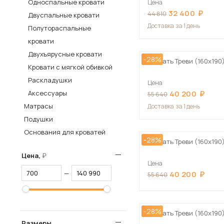
Односпальные кровати
Цена
32 400
Столы и стулья
44 810
Двуспальные кровати
Доставка
за 1 день
Полутораспальные
Шкафы и стеллажи
Пос
кровати
Комоды и тумбы
Двухъярусные кровати
-28%
Вешалки и обувницы
Кровать Треви (160х190
Кровати с мягкой обивкой
Гарнитуры
Раскладушки
Цена
Аксессуары
40 200
55 640
Матрасы
Доставка
за 1 день
Подушки
Основания для кроватей
-28%
Кровать Треви (160х190
Цена,
Цена
—
40 200
55 640
-28%
Кровать Треви (160х190
Размеры