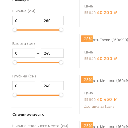
Цена
Ширина (см)
40 200
55 640
—
-28%
Кровать Треви (160х190
Высота (см)
Цена
—
40 200
55 640
Глубина (см)
-28%
Кровать Мишель (160х1
—
Цена
40 450
55 990
Доставка
за 1 день
Спальное место
-28%
Ширина спального места (см)
Кровать Мишель (160х1