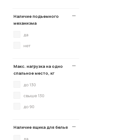
Наличие подъемного
механизма
да
нет
Макс. нагрузка на одно
спальное место, кг
до 130
свыше 130
до 90
Наличие ящика для белья
да