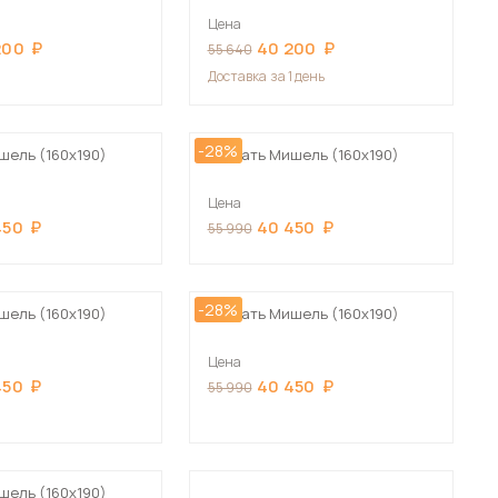
Цена
200
40 200
55 640
Доставка
за 1 день
-28%
шель (160х190)
Кровать Мишель (160х190)
Цена
450
40 450
55 990
-28%
шель (160х190)
Кровать Мишель (160х190)
Цена
450
40 450
55 990
шель (160х190)