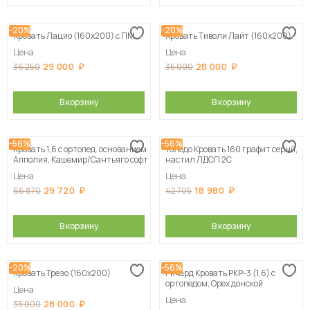
-20%
-20%
Кровать Лацио (160х200) с ПМ
Кровать Тиволи Лайт (160х200)
Цена
Цена
29 000
28 000
36 250
35 000
В корзину
В корзину
-56%
-56%
Кровать 1,6 с ортопед. основанием
Толедо Кровать 160 графит серый,
Апполия, Кашемир/Сантьяго софт
настил ЛДСП 2С
Цена
Цена
29 720
18 980
66 870
42 705
В корзину
В корзину
-20%
-56%
Кровать Трезо (160х200)
Ричард Кровать РКР-3 (1,6) с
ортопедом, Орех донской
Цена
Цена
28 000
35 000