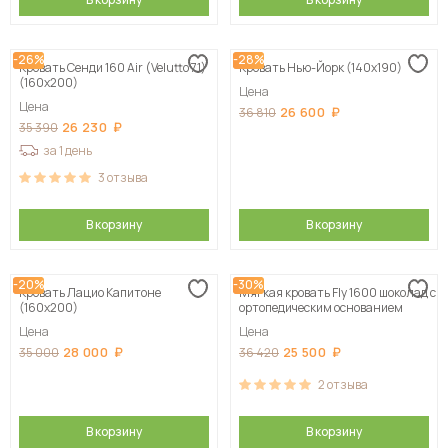
-26%
-28%
Кровать Сенди 160 Air (Velutto 71)
Кровать Нью-Йорк (140х190)
(160х200)
Цена
Цена
26 600
36 810
26 230
35 390
за 1 день
3
отзыва
В корзину
В корзину
-20%
-30%
Кровать Лацио Капитоне
Мягкая кровать Fly 1600 шоколад с
(160х200)
ортопедическим основанием
Цена
Цена
28 000
25 500
35 000
36 420
2
отзыва
В корзину
В корзину