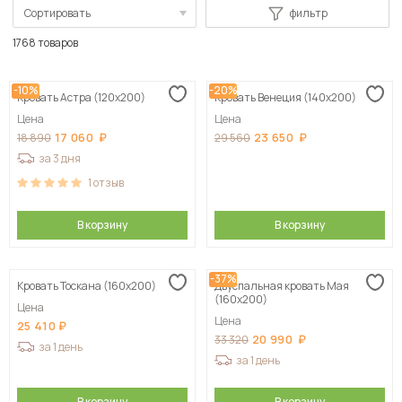
Сортировать
фильтр
По популярности
1768 товаров
Сначала дешевые
-10%
-20%
Кровать Астра (120х200)
Кровать Венеция (140х200)
Сначала дорогие
Цена
Цена
17 060
23 650
18 890
29 560
за 3 дня
1
отзыв
В корзину
В корзину
-37%
Кровать Тоскана (160х200)
Двуспальная кровать Мая
(160х200)
Цена
Цена
25 410
20 990
33 320
за 1 день
за 1 день
В корзину
В корзину