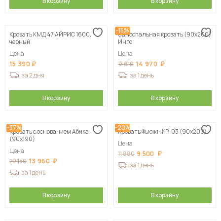
В корзину
В корзину
-15%
Кровать КМД 47 АЙРИС 1600,
Односпальная кровать (90х200)
черный
Инго
Цена
Цена
15 390
14 970
17 610
за 2 дня
за 1 день
В корзину
В корзину
-37%
-20%
Кровать с основанием Абика
Кровать Фьюжн КР-03 (90х200)
(90х190)
Цена
Цена
9 500
11 880
13 960
22 150
за 1 день
за 1 день
В корзину
В корзину