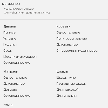
Несколько лет в числе
крупнейших интернет-магазинов
Диваны
Кровати
Прямые
Односпальные
Угловые
Полутороспальные
Кушетки
Двуспальные
Софы
С подъемным механизмом
Механизм аккордеон
Ортопедические
Матрасы
Шкафы
Односпальные
Шкафы-купе
Двуспальные
Распашные шкафы
Детские
Для прихожей
Ортопедические
Для спальни
Кухни