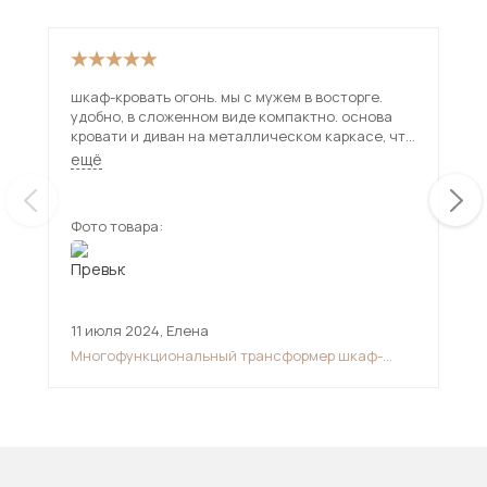
шкаф-кровать огонь. мы с мужем в восторге.
Кро
удобно, в сложенном виде компактно. основа
впо
кровати и диван на металлическом каркасе, что
кра
делает ее не убиваемой. собрали часа за три.
ещё
очень жаль, что расцветок дивана мало, я очень
хотела синим цветом, пришлось покупать плед.
и есть одна проблема, газ-лифты почему-то не
Фото товара:
Фот
держат кровать в разобранном виде, она все
равно поднимается кверху
11 июля 2024
,
Елена
20 
Многофункциональный трансформер шкаф-
Мяг
диван-кровать
ор