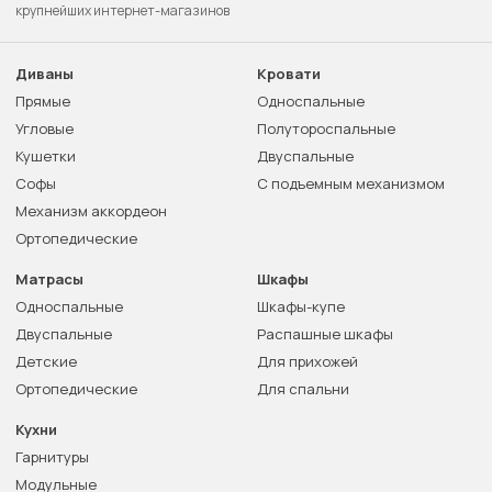
крупнейших интернет-магазинов
Диваны
Кровати
Прямые
Односпальные
Угловые
Полутороспальные
Кушетки
Двуспальные
Софы
С подъемным механизмом
Механизм аккордеон
Ортопедические
Матрасы
Шкафы
Односпальные
Шкафы-купе
Двуспальные
Распашные шкафы
Детские
Для прихожей
Ортопедические
Для спальни
Кухни
Гарнитуры
Модульные