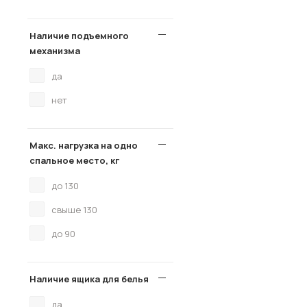
Наличие подъемного
механизма
да
нет
Макс. нагрузка на одно
спальное место, кг
до 130
свыше 130
до 90
Наличие ящика для белья
да