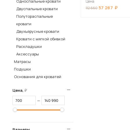
Односпальные кровати
Цена
57 287
Столы и стулья
112 660
Двуспальные кровати
Полутораспальные
Шкафы и стеллажи
Пос
кровати
Комоды и тумбы
Двухъярусные кровати
Вешалки и обувницы
Кровати с мягкой обивкой
Гарнитуры
Раскладушки
Аксессуары
Матрасы
Подушки
Основания для кроватей
Цена,
—
Размеры