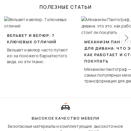
ПОЛЕЗНЫЕ СТАТЬИ
ВЕЛЬВЕТ И ВЕЛЮР: 7
КЛЮЧЕВЫХ ОТЛИЧИЙ
МЕХАНИЗМ ПАНТОГ
ДЛЯ ДИВАНА: ЧТО Э
Вельвет и велюр часто путают
КАК РАБОТАЕТ И С
из-за похожего бархатистого
ПОКУПАТЬ
вида, но эти ткани
фундаментально различаются
Механизм пантограф —
по структуре, составу и
самых популярных мех
технологии производства.
трансформации для ди
Его ещё называют «тик
«шагающей еврокнижк
сиденье не выкатывает
полу, а приподнимаетс
«перешагивает» вперё
дугообразной траекто
ВЫСОКОЕ КАЧЕСТВО МЕБЕЛИ
Безопасные материалы и комплектующие, высокоточное