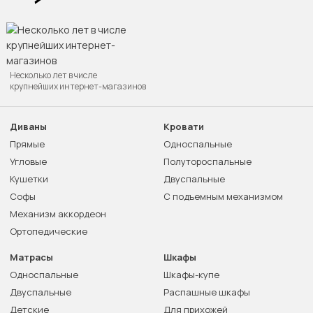
Несколько лет в числе
крупнейших интернет-магазинов
Диваны
Кровати
Прямые
Односпальные
Угловые
Полутороспальные
Кушетки
Двуспальные
Софы
С подъемным механизмом
Механизм аккордеон
Ортопедические
Матрасы
Шкафы
Односпальные
Шкафы-купе
Двуспальные
Распашные шкафы
Детские
Для прихожей