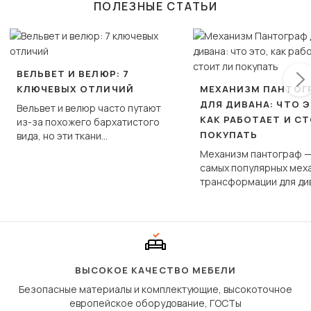
ПОЛЕЗНЫЕ СТАТЬИ
ВЕЛЬВЕТ И ВЕЛЮР: 7
КЛЮЧЕВЫХ ОТЛИЧИЙ
МЕХАНИЗМ ПАНТОГ
ДЛЯ ДИВАНА: ЧТО Э
Вельвет и велюр часто путают
КАК РАБОТАЕТ И С
из-за похожего бархатистого
ПОКУПАТЬ
вида, но эти ткани
фундаментально различаются
Механизм пантограф —
по структуре, составу и
самых популярных мех
технологии производства.
трансформации для ди
Его ещё называют «тик
«шагающей еврокнижк
сиденье не выкатывает
полу, а приподнимаетс
«перешагивает» вперё
дугообразной траекто
ВЫСОКОЕ КАЧЕСТВО МЕБЕЛИ
Безопасные материалы и комплектующие, высокоточное
европейское оборудование, ГОСТы