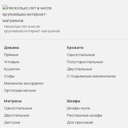
Несколько лет в числе
крупнейших интернет-магазинов
Диваны
Кровати
Прямые
Односпальные
Угловые
Полутороспальные
Кушетки
Двуспальные
Софы
С подъемным механизмом
Механизм аккордеон
Ортопедические
Матрасы
Шкафы
Односпальные
Шкафы-купе
Двуспальные
Распашные шкафы
Детские
Для прихожей