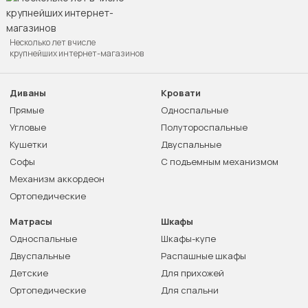
Несколько лет в числе
крупнейших интернет-магазинов
Диваны
Кровати
Прямые
Односпальные
Угловые
Полутороспальные
Кушетки
Двуспальные
Софы
С подъемным механизмом
Механизм аккордеон
Ортопедические
Матрасы
Шкафы
Односпальные
Шкафы-купе
Двуспальные
Распашные шкафы
Детские
Для прихожей
Ортопедические
Для спальни