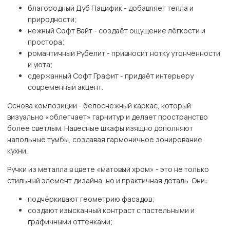
благородный Дуб Пацифик - добавляет тепла и
природности;
нежный Софт Вайт - создаёт ощущение лёгкости и
простора;
романтичный Рубелит - привносит нотку утончённости
и уюта;
сдержанный Софт Графит - придаёт интерьеру
современный акцент.
Основа композиции - белоснежный каркас, который
визуально «облегчает» гарнитур и делает пространство
более светлым. Навесные шкафы изящно дополняют
напольные тумбы, создавая гармоничное зонирование
кухни.
Ручки из металла в цвете «матовый хром» - это не только
стильный элемент дизайна, но и практичная деталь. Они:
подчёркивают геометрию фасадов;
создают изысканный контраст с пастельными и
графичными оттенками;