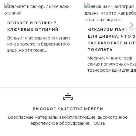
ВЕЛЬВЕТ И ВЕЛЮР: 7
КЛЮЧЕВЫХ ОТЛИЧИЙ
МЕХАНИЗМ ПАНТОГ
ДЛЯ ДИВАНА: ЧТО Э
Вельвет и велюр часто путают
КАК РАБОТАЕТ И С
из-за похожего бархатистого
ПОКУПАТЬ
вида, но эти ткани
фундаментально различаются
Механизм пантограф —
по структуре, составу и
самых популярных мех
технологии производства.
трансформации для ди
Его ещё называют «тик
«шагающей еврокнижк
сиденье не выкатывает
полу, а приподнимаетс
«перешагивает» вперё
дугообразной траекто
ВЫСОКОЕ КАЧЕСТВО МЕБЕЛИ
Безопасные материалы и комплектующие, высокоточное
европейское оборудование, ГОСТы