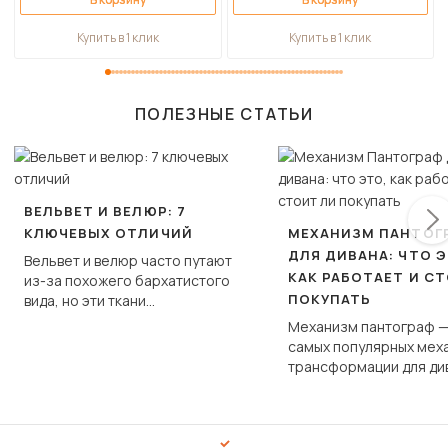
Купить в 1 клик
Купить в 1 клик
ПОЛЕЗНЫЕ СТАТЬИ
ВЕЛЬВЕТ И ВЕЛЮР: 7
КЛЮЧЕВЫХ ОТЛИЧИЙ
МЕХАНИЗМ ПАНТОГ
ДЛЯ ДИВАНА: ЧТО Э
Вельвет и велюр часто путают
КАК РАБОТАЕТ И С
из-за похожего бархатистого
ПОКУПАТЬ
вида, но эти ткани
фундаментально различаются
Механизм пантограф —
по структуре, составу и
самых популярных мех
технологии производства.
трансформации для ди
Его ещё называют «тик
«шагающей еврокнижк
сиденье не выкатывает
полу, а приподнимаетс