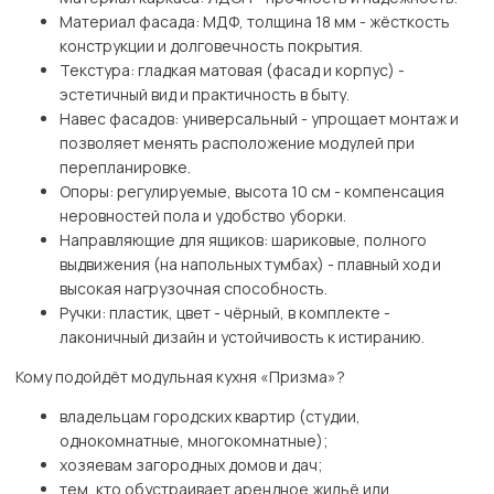
Материал фасада: МДФ, толщина 18 мм - жёсткость
конструкции и долговечность покрытия.
Текстура: гладкая матовая (фасад и корпус) -
эстетичный вид и практичность в быту.
Навес фасадов: универсальный - упрощает монтаж и
позволяет менять расположение модулей при
перепланировке.
Опоры: регулируемые, высота 10 см - компенсация
неровностей пола и удобство уборки.
Направляющие для ящиков: шариковые, полного
выдвижения (на напольных тумбах) - плавный ход и
высокая нагрузочная способность.
Ручки: пластик, цвет - чёрный, в комплекте -
лаконичный дизайн и устойчивость к истиранию.
Кому подойдёт модульная кухня «Призма»?
владельцам городских квартир (студии,
однокомнатные, многокомнатные);
хозяевам загородных домов и дач;
тем, кто обустраивает арендное жильё или