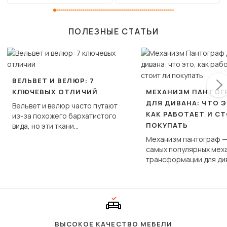
ПОЛЕЗНЫЕ СТАТЬИ
ВЕЛЬВЕТ И ВЕЛЮР: 7
КЛЮЧЕВЫХ ОТЛИЧИЙ
МЕХАНИЗМ ПАНТОГ
ДЛЯ ДИВАНА: ЧТО Э
Вельвет и велюр часто путают
КАК РАБОТАЕТ И С
из-за похожего бархатистого
ПОКУПАТЬ
вида, но эти ткани
фундаментально различаются
Механизм пантограф —
по структуре, составу и
самых популярных мех
технологии производства.
трансформации для ди
Его ещё называют «тик
«шагающей еврокнижк
сиденье не выкатывает
полу, а приподнимаетс
«перешагивает» вперё
дугообразной траекто
ВЫСОКОЕ КАЧЕСТВО МЕБЕЛИ