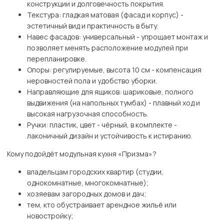
конструкции и долговечность покрытия.
Текстура: гладкая матовая (фасад и корпус) -
эстетичный вид и практичность в быту.
Навес фасадов: универсальный - упрощает монтаж и
позволяет менять расположение модулей при
перепланировке.
Опоры: регулируемые, высота 10 см - компенсация
неровностей пола и удобство уборки.
Направляющие для ящиков: шариковые, полного
выдвижения (на напольных тумбах) - плавный ход и
высокая нагрузочная способность.
Ручки: пластик, цвет - чёрный, в комплекте -
лаконичный дизайн и устойчивость к истиранию.
Кому подойдёт модульная кухня «Призма»?
владельцам городских квартир (студии,
однокомнатные, многокомнатные);
хозяевам загородных домов и дач;
тем, кто обустраивает арендное жильё или
новостройку;