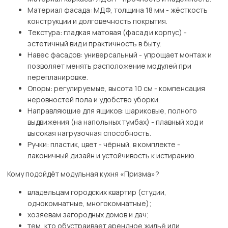
Материал фасада: МДФ, толщина 18 мм - жёсткость
конструкции и долговечность покрытия.
Текстура: гладкая матовая (фасад и корпус) -
эстетичный вид и практичность в быту.
Навес фасадов: универсальный - упрощает монтаж и
позволяет менять расположение модулей при
перепланировке.
Опоры: регулируемые, высота 10 см - компенсация
неровностей пола и удобство уборки.
Направляющие для ящиков: шариковые, полного
выдвижения (на напольных тумбах) - плавный ход и
высокая нагрузочная способность.
Ручки: пластик, цвет - чёрный, в комплекте -
лаконичный дизайн и устойчивость к истиранию.
Кому подойдёт модульная кухня «Призма»?
владельцам городских квартир (студии,
однокомнатные, многокомнатные);
хозяевам загородных домов и дач;
тем, кто обустраивает арендное жильё или