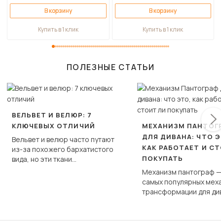
В корзину
В корзину
Купить в 1 клик
Купить в 1 клик
ПОЛЕЗНЫЕ СТАТЬИ
ВЕЛЬВЕТ И ВЕЛЮР: 7
КЛЮЧЕВЫХ ОТЛИЧИЙ
МЕХАНИЗМ ПАНТОГ
ДЛЯ ДИВАНА: ЧТО Э
Вельвет и велюр часто путают
КАК РАБОТАЕТ И С
из-за похожего бархатистого
ПОКУПАТЬ
вида, но эти ткани
фундаментально различаются
Механизм пантограф —
по структуре, составу и
самых популярных мех
технологии производства.
трансформации для ди
Его ещё называют «тик
«шагающей еврокнижк