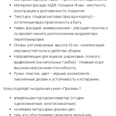
Материал фасада: МДФ, толщина 18 мм - жёсткость
конструкции и долговечность покрытия.
Текстура: гладкая матовая (фасад и корпус) -
эстетичный вид и практичность в быту.
Навес фасадов: универсальный - упрощает монтаж и
позволяет менять расположение модулей при
перепланировке.
Опоры: регулируемые, высота 10 см - компенсация
неровностей пола и удобство уборки.
Направляющие для ящиков: шариковые, полного
выдвижения (на напольных тумбах) - плавный ход и
высокая нагрузочная способность.
Ручки: пластик, цвет - чёрный, в комплекте -
лаконичный дизайн и устойчивость к истиранию.
Кому подойдёт модульная кухня «Призма»?
владельцам городских квартир (студии,
однокомнатные, многокомнатные);
хозяевам загородных домов и дач;
тем, кто обустраивает арендное жильё или