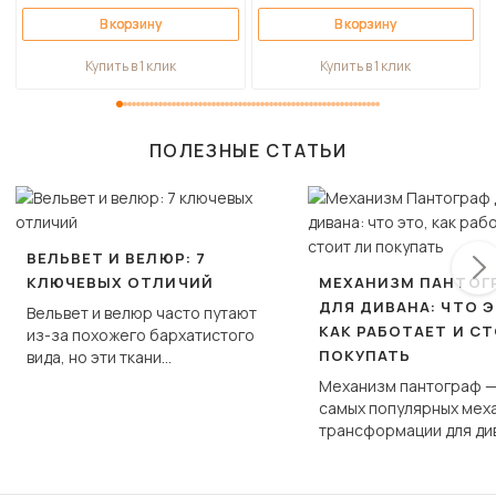
В корзину
В корзину
Купить в 1 клик
Купить в 1 клик
ПОЛЕЗНЫЕ СТАТЬИ
ВЕЛЬВЕТ И ВЕЛЮР: 7
КЛЮЧЕВЫХ ОТЛИЧИЙ
МЕХАНИЗМ ПАНТОГ
ДЛЯ ДИВАНА: ЧТО Э
Вельвет и велюр часто путают
КАК РАБОТАЕТ И С
из-за похожего бархатистого
ПОКУПАТЬ
вида, но эти ткани
фундаментально различаются
Механизм пантограф —
по структуре, составу и
самых популярных мех
технологии производства.
трансформации для ди
Его ещё называют «тик
«шагающей еврокнижк