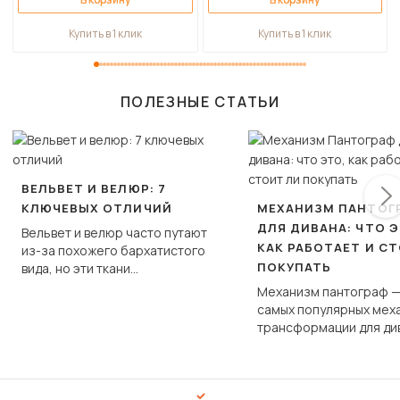
Купить в 1 клик
Купить в 1 клик
ПОЛЕЗНЫЕ СТАТЬИ
ВЕЛЬВЕТ И ВЕЛЮР: 7
КЛЮЧЕВЫХ ОТЛИЧИЙ
МЕХАНИЗМ ПАНТОГ
ДЛЯ ДИВАНА: ЧТО Э
Вельвет и велюр часто путают
КАК РАБОТАЕТ И С
из-за похожего бархатистого
ПОКУПАТЬ
вида, но эти ткани
фундаментально различаются
Механизм пантограф —
по структуре, составу и
самых популярных мех
технологии производства.
трансформации для ди
Его ещё называют «тик
«шагающей еврокнижк
сиденье не выкатывает
полу, а приподнимаетс