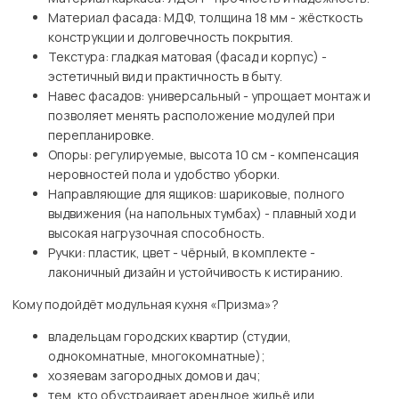
Материал фасада: МДФ, толщина 18 мм - жёсткость
конструкции и долговечность покрытия.
Текстура: гладкая матовая (фасад и корпус) -
эстетичный вид и практичность в быту.
Навес фасадов: универсальный - упрощает монтаж и
позволяет менять расположение модулей при
перепланировке.
Опоры: регулируемые, высота 10 см - компенсация
неровностей пола и удобство уборки.
Направляющие для ящиков: шариковые, полного
выдвижения (на напольных тумбах) - плавный ход и
высокая нагрузочная способность.
Ручки: пластик, цвет - чёрный, в комплекте -
лаконичный дизайн и устойчивость к истиранию.
Кому подойдёт модульная кухня «Призма»?
владельцам городских квартир (студии,
однокомнатные, многокомнатные);
хозяевам загородных домов и дач;
тем, кто обустраивает арендное жильё или