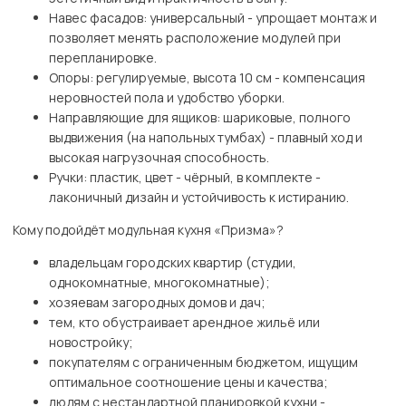
Навес фасадов: универсальный - упрощает монтаж и
позволяет менять расположение модулей при
перепланировке.
Опоры: регулируемые, высота 10 см - компенсация
неровностей пола и удобство уборки.
Направляющие для ящиков: шариковые, полного
выдвижения (на напольных тумбах) - плавный ход и
высокая нагрузочная способность.
Ручки: пластик, цвет - чёрный, в комплекте -
лаконичный дизайн и устойчивость к истиранию.
Кому подойдёт модульная кухня «Призма»?
владельцам городских квартир (студии,
однокомнатные, многокомнатные);
хозяевам загородных домов и дач;
тем, кто обустраивает арендное жильё или
новостройку;
покупателям с ограниченным бюджетом, ищущим
оптимальное соотношение цены и качества;
людям с нестандартной планировкой кухни -