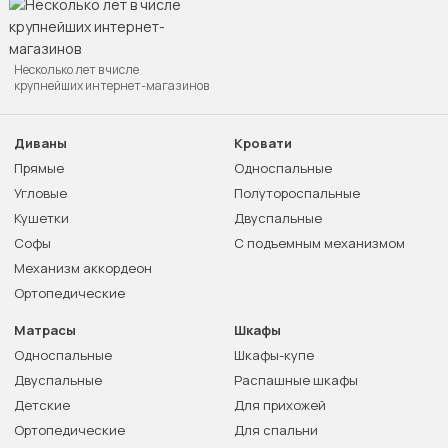
Несколько лет в числе
крупнейших интернет-магазинов
Диваны
Кровати
Прямые
Односпальные
Угловые
Полутороспальные
Кушетки
Двуспальные
Софы
С подъемным механизмом
Механизм аккордеон
Ортопедические
Матрасы
Шкафы
Односпальные
Шкафы-купе
Двуспальные
Распашные шкафы
Детские
Для прихожей
Ортопедические
Для спальни