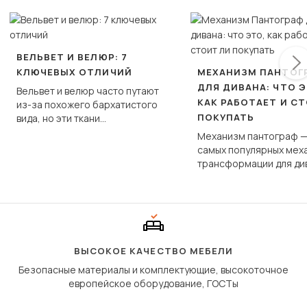
ВЕЛЬВЕТ И ВЕЛЮР: 7
КЛЮЧЕВЫХ ОТЛИЧИЙ
МЕХАНИЗМ ПАНТОГ
ДЛЯ ДИВАНА: ЧТО Э
Вельвет и велюр часто путают
КАК РАБОТАЕТ И С
из-за похожего бархатистого
ПОКУПАТЬ
вида, но эти ткани
фундаментально различаются
Механизм пантограф —
по структуре, составу и
самых популярных мех
технологии производства.
трансформации для ди
Его ещё называют «тик
«шагающей еврокнижк
сиденье не выкатывает
полу, а приподнимаетс
«перешагивает» вперё
дугообразной траекто
ВЫСОКОЕ КАЧЕСТВО МЕБЕЛИ
Безопасные материалы и комплектующие, высокоточное
европейское оборудование, ГОСТы