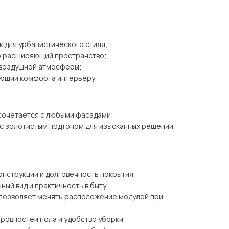
к для урбанистического стиля;
но расширяющий пространство;
я воздушной атмосферы;
яющий комфорта интерьеру.
 сочетается с любыми фасадами;
 с золотистым подтоном для изысканных решений.
онструкции и долговечность покрытия.
ный вид и практичность в быту.
 позволяет менять расположение модулей при
еровностей пола и удобство уборки.