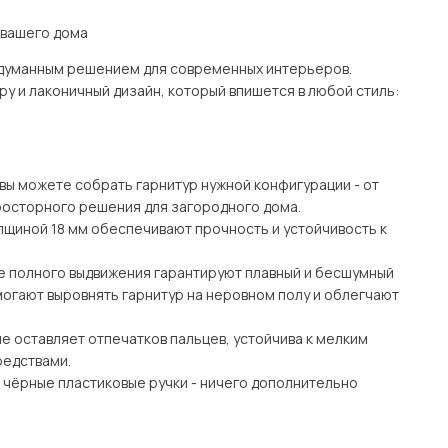
 вашего дома
одуманным решением для современных интерьеров.
у и лаконичный дизайн, который впишется в любой стиль:
вы можете собрать гарнитур нужной конфигурации - от
росторного решения для загородного дома.
лщиной 18 мм обеспечивают прочность и устойчивость к
е полного выдвижения гарантируют плавный и бесшумный
могают выровнять гарнитур на неровном полу и облегчают
е оставляет отпечатков пальцев, устойчива к мелким
редствами.
е чёрные пластиковые ручки - ничего дополнительно