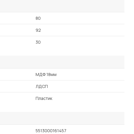
80
92
30
МДФ 18мм
ЛДСП
Пластик
5513000161457