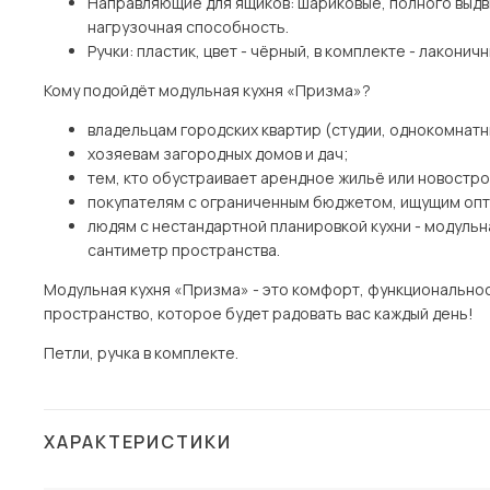
Направляющие для ящиков: шариковые, полного выдви
нагрузочная способность.
Ручки: пластик, цвет - чёрный, в комплекте - лаконич
Кому подойдёт модульная кухня «Призма»?
владельцам городских квартир (студии, однокомнат
хозяевам загородных домов и дач;
тем, кто обустраивает арендное жильё или новостро
покупателям с ограниченным бюджетом, ищущим опт
людям с нестандартной планировкой кухни - модуль
сантиметр пространства.
Модульная кухня «Призма» - это комфорт, функциональнос
пространство, которое будет радовать вас каждый день!
Петли, ручка в комплекте.
ХАРАКТЕРИСТИКИ