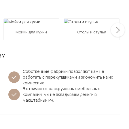
Посмотреть все шкафы
Посмотреть все кровати
мотреть все кухни и столовые группы
Все товары распродажи
Посмотреть все диваны
Мойки для кухни
Столы и стулья
Посмотреть всю
МУ
Собственные фабрики позволяют нам не
работать с перекупщиками и экономить на их
комиссиях.
В отличие от раскрученных мебельных
компаний, мы не вкладываем деньги в
масштабный PR.