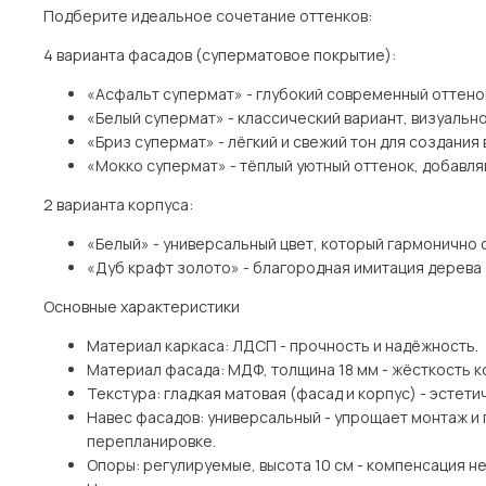
Подберите идеальное сочетание оттенков:
4 варианта фасадов (суперматовое покрытие):
«Асфальт супермат» - глубокий современный оттено
«Белый супермат» - классический вариант, визуаль
«Бриз супермат» - лёгкий и свежий тон для создани
«Мокко супермат» - тёплый уютный оттенок, добавл
2 варианта корпуса:
«Белый» - универсальный цвет, который гармонично
«Дуб крафт золото» - благородная имитация дерева
Основные характеристики
Материал каркаса: ЛДСП - прочность и надёжность.
Материал фасада: МДФ, толщина 18 мм - жёсткость к
Текстура: гладкая матовая (фасад и корпус) - эстетич
Навес фасадов: универсальный - упрощает монтаж и
перепланировке.
Опоры: регулируемые, высота 10 см - компенсация н