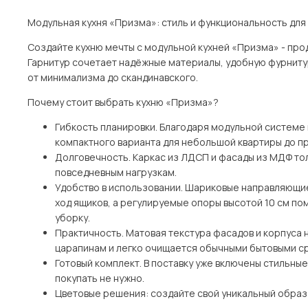
Модульная кухня «Призма»: стиль и функциональность для
Создайте кухню мечты с модульной кухней «Призма» - пр
Гарнитур сочетает надёжные материалы, удобную фурнитур
от минимализма до скандинавского.
Почему стоит выбрать кухню «Призма»?
Гибкость планировки. Благодаря модульной системе 
компактного варианта для небольшой квартиры до п
Долговечность. Каркас из ЛДСП и фасады из МДФ то
повседневным нагрузкам.
Удобство в использовании. Шариковые направляющи
ход ящиков, а регулируемые опоры высотой 10 см по
уборку.
Практичность. Матовая текстура фасадов и корпуса н
царапинам и легко очищается обычными бытовыми с
Готовый комплект. В поставку уже включены стильны
покупать не нужно.
Цветовые решения: создайте свой уникальный образ