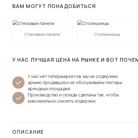
ВАМ МОГУТ ПОНАДОБИТЬСЯ
Столы и стулья
Шкафы и стеллажи
Пос
Комоды и тумбы
Стеновые панели
Столешницы
Вешалки и обувницы
Гарнитуры
У НАС ЛУЧШАЯ ЦЕНА НА РЫНКЕ И ВОТ ПОЧЕ
У нас нет гипермаркетов: мы не содержим
армию продавцов и не обслуживаем гектары
арендных площадей.
Производство и склады сделаны так, чтобы
максимально снизить издержки.
ОПИСАНИЕ