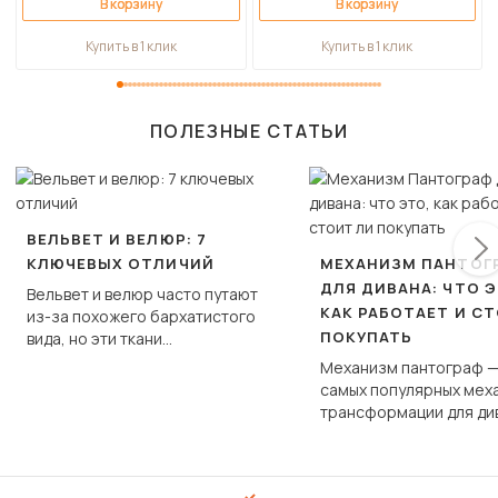
В корзину
В корзину
Купить в 1 клик
Купить в 1 клик
ПОЛЕЗНЫЕ СТАТЬИ
ВЕЛЬВЕТ И ВЕЛЮР: 7
КЛЮЧЕВЫХ ОТЛИЧИЙ
МЕХАНИЗМ ПАНТОГ
ДЛЯ ДИВАНА: ЧТО Э
Вельвет и велюр часто путают
КАК РАБОТАЕТ И С
из-за похожего бархатистого
ПОКУПАТЬ
вида, но эти ткани
фундаментально различаются
Механизм пантограф —
по структуре, составу и
самых популярных мех
технологии производства.
трансформации для ди
Его ещё называют «тик
«шагающей еврокнижк
сиденье не выкатывает