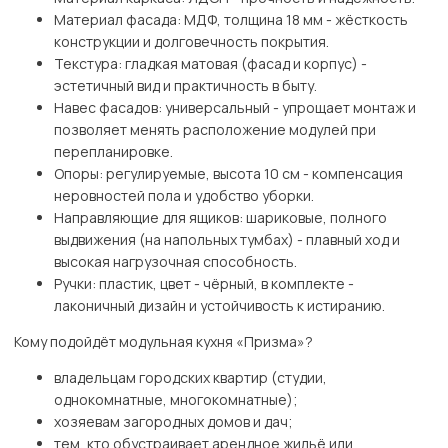
Материал фасада: МДФ, толщина 18 мм - жёсткость
конструкции и долговечность покрытия.
Текстура: гладкая матовая (фасад и корпус) -
эстетичный вид и практичность в быту.
Навес фасадов: универсальный - упрощает монтаж и
позволяет менять расположение модулей при
перепланировке.
Опоры: регулируемые, высота 10 см - компенсация
неровностей пола и удобство уборки.
Направляющие для ящиков: шариковые, полного
выдвижения (на напольных тумбах) - плавный ход и
высокая нагрузочная способность.
Ручки: пластик, цвет - чёрный, в комплекте -
лаконичный дизайн и устойчивость к истиранию.
Кому подойдёт модульная кухня «Призма»?
владельцам городских квартир (студии,
однокомнатные, многокомнатные);
хозяевам загородных домов и дач;
тем, кто обустраивает арендное жильё или