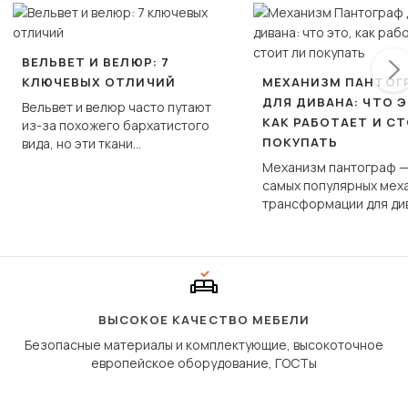
ВЕЛЬВЕТ И ВЕЛЮР: 7
КЛЮЧЕВЫХ ОТЛИЧИЙ
МЕХАНИЗМ ПАНТОГ
ДЛЯ ДИВАНА: ЧТО Э
Вельвет и велюр часто путают
КАК РАБОТАЕТ И С
из-за похожего бархатистого
ПОКУПАТЬ
вида, но эти ткани
фундаментально различаются
Механизм пантограф —
по структуре, составу и
самых популярных мех
технологии производства.
трансформации для ди
Его ещё называют «тик
«шагающей еврокнижк
сиденье не выкатывает
полу, а приподнимаетс
«перешагивает» вперё
дугообразной траекто
ВЫСОКОЕ КАЧЕСТВО МЕБЕЛИ
Безопасные материалы и комплектующие, высокоточное
европейское оборудование, ГОСТы