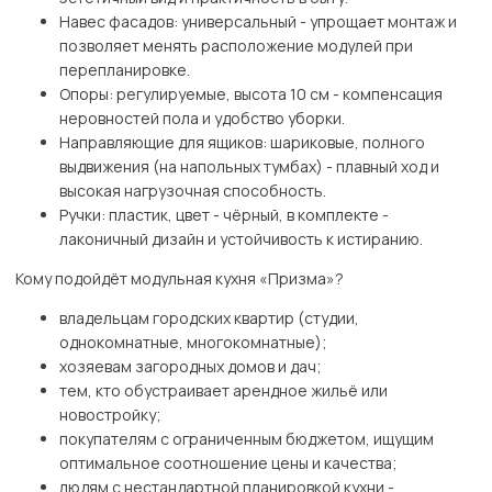
Навес фасадов: универсальный - упрощает монтаж и
позволяет менять расположение модулей при
перепланировке.
Опоры: регулируемые, высота 10 см - компенсация
неровностей пола и удобство уборки.
Направляющие для ящиков: шариковые, полного
выдвижения (на напольных тумбах) - плавный ход и
высокая нагрузочная способность.
Ручки: пластик, цвет - чёрный, в комплекте -
лаконичный дизайн и устойчивость к истиранию.
Кому подойдёт модульная кухня «Призма»?
владельцам городских квартир (студии,
однокомнатные, многокомнатные);
хозяевам загородных домов и дач;
тем, кто обустраивает арендное жильё или
новостройку;
покупателям с ограниченным бюджетом, ищущим
оптимальное соотношение цены и качества;
людям с нестандартной планировкой кухни -