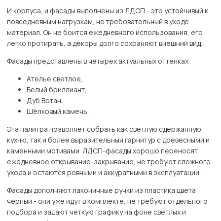
И корпуса, и фасады выполнены из ЛДСП - это устойчивый к
повседневным нагрузкам, не требовательный в уходе
материал. Он не боится ежедневного использования, его
легко протирать, а декоры долго сохраняют внешний вид.
Фасады представлены в четырёх актуальных оттенках:
Ателье светлое,
Белый бриллиант,
Дуб Вотан,
Шёлковый камень.
Эта палитра позволяет собрать как светлую сдержанную
кухню, так и более выразительный гарнитур с древесными и
каменными мотивами. ЛДСП-фасады хорошо переносят
ежедневное открывание-закрывание, не требуют сложного
ухода и остаются ровными и аккуратными в эксплуатации.
Фасады дополняют лаконичные ручки из пластика цвета
чёрный - они уже идут в комплекте, не требуют отдельного
подбора и задают чёткую графику на фоне светлых и