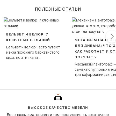
ПОЛЕЗНЫЕ СТАТЬИ
ВЕЛЬВЕТ И ВЕЛЮР: 7
КЛЮЧЕВЫХ ОТЛИЧИЙ
МЕХАНИЗМ ПАНТОГ
ДЛЯ ДИВАНА: ЧТО Э
Вельвет и велюр часто путают
КАК РАБОТАЕТ И С
из-за похожего бархатистого
ПОКУПАТЬ
вида, но эти ткани
фундаментально различаются
Механизм пантограф —
по структуре, составу и
самых популярных мех
технологии производства.
трансформации для ди
Его ещё называют «тик
«шагающей еврокнижк
сиденье не выкатывает
полу, а приподнимаетс
«перешагивает» вперё
дугообразной траекто
ВЫСОКОЕ КАЧЕСТВО МЕБЕЛИ
Безопасные материалы и комплектующие, высокоточное