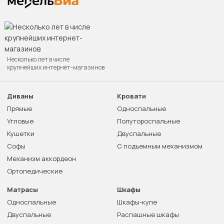
Несколько лет в числе
крупнейших интернет-магазинов
Диваны
Кровати
Прямые
Односпальные
Угловые
Полутороспальные
Кушетки
Двуспальные
Софы
С подъемным механизмом
Механизм аккордеон
Ортопедические
Матрасы
Шкафы
Односпальные
Шкафы-купе
Двуспальные
Распашные шкафы