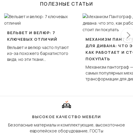
ПОЛЕЗНЫЕ СТАТЬИ
ВЕЛЬВЕТ И ВЕЛЮР: 7
КЛЮЧЕВЫХ ОТЛИЧИЙ
МЕХАНИЗМ ПАНТОГ
ДЛЯ ДИВАНА: ЧТО Э
Вельвет и велюр часто путают
КАК РАБОТАЕТ И С
из-за похожего бархатистого
ПОКУПАТЬ
вида, но эти ткани
фундаментально различаются
Механизм пантограф —
по структуре, составу и
самых популярных мех
технологии производства.
трансформации для ди
Его ещё называют «тик
«шагающей еврокнижк
сиденье не выкатывает
полу, а приподнимаетс
«перешагивает» вперё
дугообразной траекто
ВЫСОКОЕ КАЧЕСТВО МЕБЕЛИ
Безопасные материалы и комплектующие, высокоточное
европейское оборудование, ГОСТы