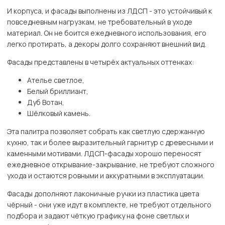
И корпуса, и фасады выполнены из ЛДСП - это устойчивый к
повседневным нагрузкам, не требовательный в уходе
материал. Он не боится ежедневного использования, его
легко протирать, а декоры долго сохраняют внешний вид.
Фасады представлены в четырёх актуальных оттенках:
Ателье светлое,
Белый бриллиант,
Дуб Вотан,
Шёлковый камень.
Эта палитра позволяет собрать как светлую сдержанную
кухню, так и более выразительный гарнитур с древесными и
каменными мотивами. ЛДСП-фасады хорошо переносят
ежедневное открывание-закрывание, не требуют сложного
ухода и остаются ровными и аккуратными в эксплуатации.
Фасады дополняют лаконичные ручки из пластика цвета
чёрный - они уже идут в комплекте, не требуют отдельного
подбора и задают чёткую графику на фоне светлых и