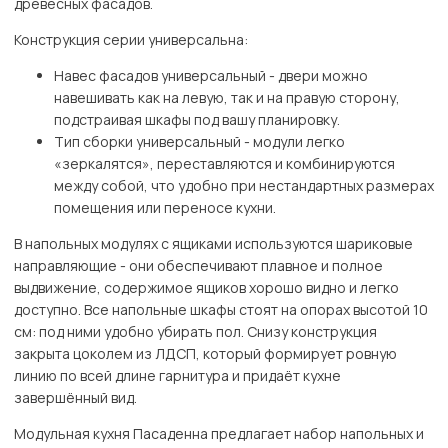
древесных фасадов.
Конструкция серии универсальна:
Навес фасадов универсальный - двери можно
навешивать как на левую, так и на правую сторону,
подстраивая шкафы под вашу планировку.
Тип сборки универсальный - модули легко
«зеркалятся», переставляются и комбинируются
между собой, что удобно при нестандартных размерах
помещения или переносе кухни.
В напольных модулях с ящиками используются шариковые
направляющие - они обеспечивают плавное и полное
выдвижение, содержимое ящиков хорошо видно и легко
доступно. Все напольные шкафы стоят на опорах высотой 10
см: под ними удобно убирать пол. Снизу конструкция
закрыта цоколем из ЛДСП, который формирует ровную
линию по всей длине гарнитура и придаёт кухне
завершённый вид.
Модульная кухня Пасаденна предлагает набор напольных и