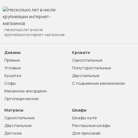
Несколько лет в числе
крупнейших интернет-магазинов
Диваны
Кровати
Прямые
Односпальные
Угловые
Полутороспальные
Кушетки
Двуспальные
Софы
С подъемным механизмом
Механизм аккордеон
Ортопедические
Матрасы
Шкафы
Односпальные
Шкафы-купе
Двуспальные
Распашные шкафы
Детские
Для прихожей