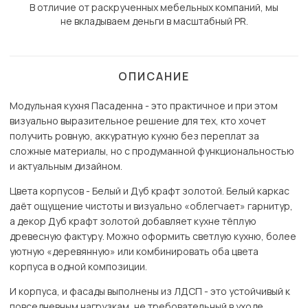
В отличие от раскрученных мебельных компаний, мы
не вкладываем деньги в масштабный PR.
ОПИСАНИЕ
Модульная кухня Пасаденна - это практичное и при этом
визуально выразительное решение для тех, кто хочет
получить ровную, аккуратную кухню без переплат за
сложные материалы, но с продуманной функциональностью
и актуальным дизайном.
Цвета корпусов - Белый и Дуб крафт золотой. Белый каркас
даёт ощущение чистоты и визуально «облегчает» гарнитур,
а декор Дуб крафт золотой добавляет кухне тёплую
древесную фактуру. Можно оформить светлую кухню, более
уютную «деревянную» или комбинировать оба цвета
корпуса в одной композиции.
И корпуса, и фасады выполнены из ЛДСП - это устойчивый к
повседневным нагрузкам, не требовательный в уходе