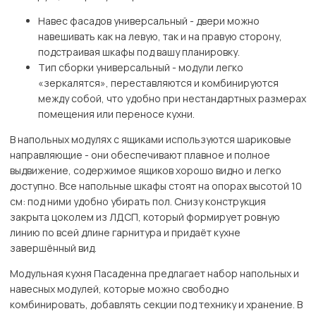
Навес фасадов универсальный - двери можно
навешивать как на левую, так и на правую сторону,
подстраивая шкафы под вашу планировку.
Тип сборки универсальный - модули легко
«зеркалятся», переставляются и комбинируются
между собой, что удобно при нестандартных размерах
помещения или переносе кухни.
В напольных модулях с ящиками используются шариковые
направляющие - они обеспечивают плавное и полное
выдвижение, содержимое ящиков хорошо видно и легко
доступно. Все напольные шкафы стоят на опорах высотой 10
см: под ними удобно убирать пол. Снизу конструкция
закрыта цоколем из ЛДСП, который формирует ровную
линию по всей длине гарнитура и придаёт кухне
завершённый вид.
Модульная кухня Пасаденна предлагает набор напольных и
навесных модулей, которые можно свободно
комбинировать, добавлять секции под технику и хранение. В