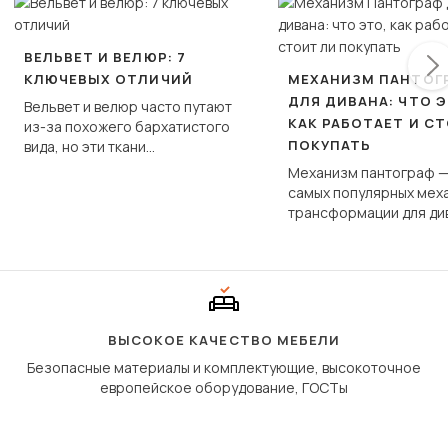
ВЕЛЬВЕТ И ВЕЛЮР: 7
КЛЮЧЕВЫХ ОТЛИЧИЙ
МЕХАНИЗМ ПАНТОГ
ДЛЯ ДИВАНА: ЧТО Э
Вельвет и велюр часто путают
КАК РАБОТАЕТ И С
из-за похожего бархатистого
ПОКУПАТЬ
вида, но эти ткани
фундаментально различаются
Механизм пантограф —
по структуре, составу и
самых популярных мех
технологии производства.
трансформации для ди
Его ещё называют «тик
«шагающей еврокнижк
сиденье не выкатывает
полу, а приподнимаетс
«перешагивает» вперё
дугообразной траекто
ВЫСОКОЕ КАЧЕСТВО МЕБЕЛИ
Безопасные материалы и комплектующие, высокоточное
европейское оборудование, ГОСТы