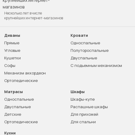
Несколько лет в числе
крупнейших интернет-магазинов
Диваны
Кровати
Прямые
Односпальные
Угловые
Полутороспальные
Кушетки
Двуспальные
Софы
С подъемным механизмом
Механизм аккордеон
Ортопедические
Матрасы
Шкафы
Односпальные
Шкафы-купе
Двуспальные
Распашные шкафы
Детские
Для прихожей
Ортопедические
Для спальни
Кухни