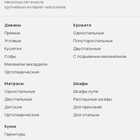
Несколько лет в числе
крупнейших интернет-магазинов
Диваны
Кровати
Прямые
Односпальные
Угловые
Полутороспальные
Кушетки
Двуспальные
Софы
С подъемным механизмом
Механизм аккордеон
Ортопедические
Матрасы
Шкафы
Односпальные
Шкафы-купе
Двуспальные
Распашные шкафы
Детские
Для прихожей
Ортопедические
Для спальни
Кухни
Гарнитуры