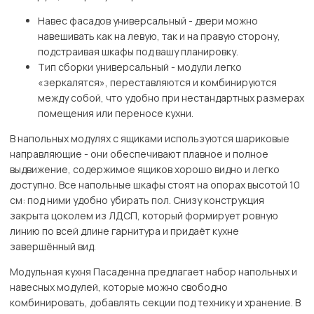
Навес фасадов универсальный - двери можно
навешивать как на левую, так и на правую сторону,
подстраивая шкафы под вашу планировку.
Тип сборки универсальный - модули легко
«зеркалятся», переставляются и комбинируются
между собой, что удобно при нестандартных размерах
помещения или переносе кухни.
В напольных модулях с ящиками используются шариковые
направляющие - они обеспечивают плавное и полное
выдвижение, содержимое ящиков хорошо видно и легко
доступно. Все напольные шкафы стоят на опорах высотой 10
см: под ними удобно убирать пол. Снизу конструкция
закрыта цоколем из ЛДСП, который формирует ровную
линию по всей длине гарнитура и придаёт кухне
завершённый вид.
Модульная кухня Пасаденна предлагает набор напольных и
навесных модулей, которые можно свободно
комбинировать, добавлять секции под технику и хранение. В