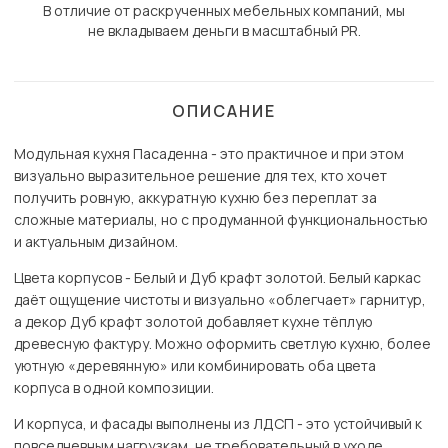
В отличие от раскрученных мебельных компаний, мы
не вкладываем деньги в масштабный PR.
ОПИСАНИЕ
Модульная кухня Пасаденна - это практичное и при этом
визуально выразительное решение для тех, кто хочет
получить ровную, аккуратную кухню без переплат за
сложные материалы, но с продуманной функциональностью
и актуальным дизайном.
Цвета корпусов - Белый и Дуб крафт золотой. Белый каркас
даёт ощущение чистоты и визуально «облегчает» гарнитур,
а декор Дуб крафт золотой добавляет кухне тёплую
древесную фактуру. Можно оформить светлую кухню, более
уютную «деревянную» или комбинировать оба цвета
корпуса в одной композиции.
И корпуса, и фасады выполнены из ЛДСП - это устойчивый к
повседневным нагрузкам, не требовательный в уходе