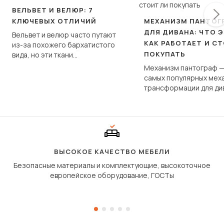
ВЕЛЬВЕТ И ВЕЛЮР: 7
КЛЮЧЕВЫХ ОТЛИЧИЙ
МЕХАНИЗМ ПАНТОГ
ДЛЯ ДИВАНА: ЧТО Э
Вельвет и велюр часто путают
КАК РАБОТАЕТ И С
из-за похожего бархатистого
ПОКУПАТЬ
вида, но эти ткани
фундаментально различаются
Механизм пантограф —
по структуре, составу и
самых популярных мех
технологии производства.
трансформации для ди
Его ещё называют «тик
«шагающей еврокнижк
сиденье не выкатывает
полу, а приподнимаетс
«перешагивает» вперё
дугообразной траекто
ВЫСОКОЕ КАЧЕСТВО МЕБЕЛИ
Безопасные материалы и комплектующие, высокоточное
европейское оборудование, ГОСТы