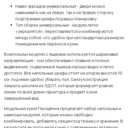
Навес фасадов универсальный - двери можно
навешивать как на левую, так и на правую сторону,
подстраивая шкафы под вашу планировку.
Тип сборки универсальный - модули легко
«зеркалятся», переставляются и комбинируются
между собой, что удобно при нестандартных размерах
помещения или переносе кухни.
В напольных модулях с ящиками используются шариковые
направляющие - они обеспечивают плавное и полное
выдвижение, содержимое ящиков хорошо видно и легко
доступно. Все напольные шкафы стоят на опорах высотой 10
см: под ними удобно убирать пол. Снизу конструкция
закрыта цоколем из ЛДСП, который формирует ровную
линию по всей длине гарнитура и придаёт кухне
завершённый вид.
Модульная кухня Пасаденна предлагает набор напольных и
навесных модулей, которые можно свободно
комбинировать, добавлять секции под технику и хранение. В
результате вы получаете кухню с современным дизайном,