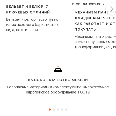
ВЕЛЬВЕТ И ВЕЛЮР: 7
КЛЮЧЕВЫХ ОТЛИЧИЙ
МЕХАНИЗМ ПАНТОГ
ДЛЯ ДИВАНА: ЧТО Э
Вельвет и велюр часто путают
КАК РАБОТАЕТ И С
из-за похожего бархатистого
ПОКУПАТЬ
вида, но эти ткани
фундаментально различаются
Механизм пантограф —
по структуре, составу и
самых популярных мех
технологии производства.
трансформации для ди
Его ещё называют «тик
«шагающей еврокнижк
сиденье не выкатывает
полу, а приподнимаетс
«перешагивает» вперё
дугообразной траекто
ВЫСОКОЕ КАЧЕСТВО МЕБЕЛИ
Безопасные материалы и комплектующие, высокоточное
европейское оборудование, ГОСТы