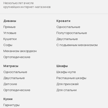
Несколько лет в числе
крупнейших интернет-магазинов
Диваны
Кровати
Прямые
Односпальные
Угловые
Полутороспальные
Кушетки
Двуспальные
Софы
С подъемным механизмом
Механизм аккордеон
Ортопедические
Матрасы
Шкафы
Односпальные
Шкафы-купе
Двуспальные
Распашные шкафы
Детские
Для прихожей
Ортопедические
Для спальни
Кухни
Гарнитуры