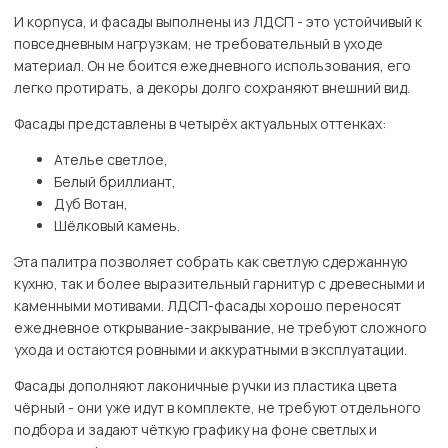
И корпуса, и фасады выполнены из ЛДСП - это устойчивый к
повседневным нагрузкам, не требовательный в уходе
материал. Он не боится ежедневного использования, его
легко протирать, а декоры долго сохраняют внешний вид.
Фасады представлены в четырёх актуальных оттенках:
Ателье светлое,
Белый бриллиант,
Дуб Вотан,
Шёлковый камень.
Эта палитра позволяет собрать как светлую сдержанную
кухню, так и более выразительный гарнитур с древесными и
каменными мотивами. ЛДСП-фасады хорошо переносят
ежедневное открывание-закрывание, не требуют сложного
ухода и остаются ровными и аккуратными в эксплуатации.
Фасады дополняют лаконичные ручки из пластика цвета
чёрный - они уже идут в комплекте, не требуют отдельного
подбора и задают чёткую графику на фоне светлых и