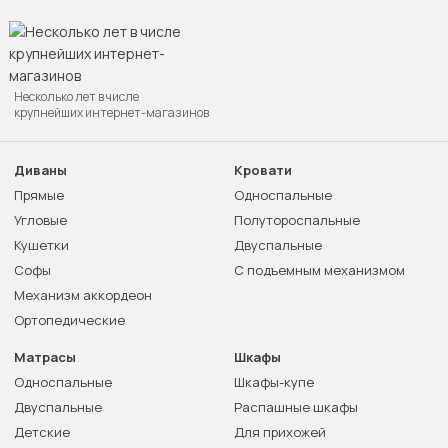
Несколько лет в числе
крупнейших интернет-магазинов
Диваны
Кровати
Прямые
Односпальные
Угловые
Полутороспальные
Кушетки
Двуспальные
Софы
С подъемным механизмом
Механизм аккордеон
Ортопедические
Матрасы
Шкафы
Односпальные
Шкафы-купе
Двуспальные
Распашные шкафы
Детские
Для прихожей