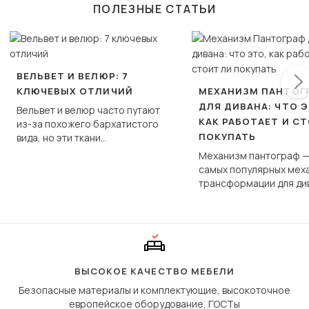
ПОЛЕЗНЫЕ СТАТЬИ
ВЕЛЬВЕТ И ВЕЛЮР: 7
КЛЮЧЕВЫХ ОТЛИЧИЙ
МЕХАНИЗМ ПАНТОГ
ДЛЯ ДИВАНА: ЧТО Э
Вельвет и велюр часто путают
КАК РАБОТАЕТ И С
из-за похожего бархатистого
ПОКУПАТЬ
вида, но эти ткани
фундаментально различаются
Механизм пантограф —
по структуре, составу и
самых популярных мех
технологии производства.
трансформации для ди
Его ещё называют «тик
«шагающей еврокнижк
сиденье не выкатывает
полу, а приподнимаетс
«перешагивает» вперё
дугообразной траекто
ВЫСОКОЕ КАЧЕСТВО МЕБЕЛИ
Безопасные материалы и комплектующие, высокоточное
европейское оборудование, ГОСТы