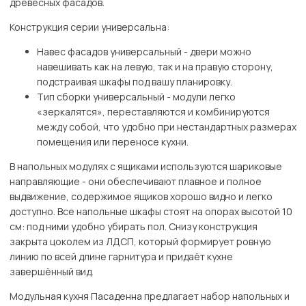
древесных фасадов.
Конструкция серии универсальна:
Навес фасадов универсальный - двери можно
навешивать как на левую, так и на правую сторону,
подстраивая шкафы под вашу планировку.
Тип сборки универсальный - модули легко
«зеркалятся», переставляются и комбинируются
между собой, что удобно при нестандартных размерах
помещения или переносе кухни.
В напольных модулях с ящиками используются шариковые
направляющие - они обеспечивают плавное и полное
выдвижение, содержимое ящиков хорошо видно и легко
доступно. Все напольные шкафы стоят на опорах высотой 10
см: под ними удобно убирать пол. Снизу конструкция
закрыта цоколем из ЛДСП, который формирует ровную
линию по всей длине гарнитура и придаёт кухне
завершённый вид.
Модульная кухня Пасаденна предлагает набор напольных и