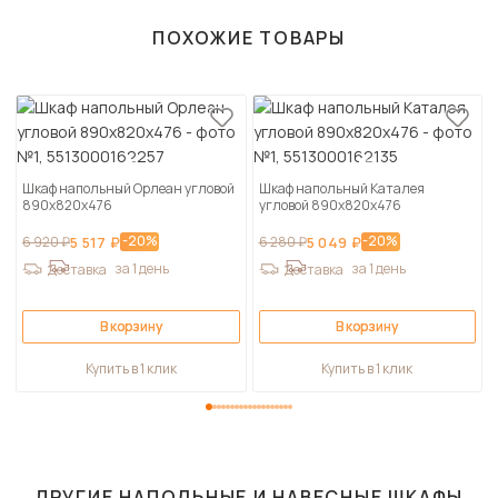
ПОХОЖИЕ ТОВАРЫ
Шкаф напольный Орлеан угловой
Шкаф напольный Каталея
890х820х476
угловой 890х820х476
-20%
-20%
6 920 ₽
5 517 ₽
6 280 ₽
5 049 ₽
за 1 день
за 1 день
Доставка
Доставка
В корзину
В корзину
Купить в 1 клик
Купить в 1 клик
ДРУГИЕ
НАПОЛЬНЫЕ И НАВЕСНЫЕ ШКАФЫ