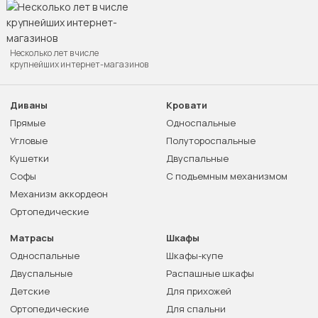
Несколько лет в числе
крупнейших интернет-магазинов
Диваны
Кровати
Прямые
Односпальные
Угловые
Полутороспальные
Кушетки
Двуспальные
Софы
С подъемным механизмом
Механизм аккордеон
Ортопедические
Матрасы
Шкафы
Односпальные
Шкафы-купе
Двуспальные
Распашные шкафы
Детские
Для прихожей
Ортопедические
Для спальни