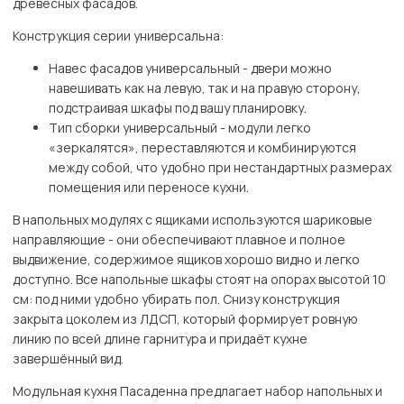
древесных фасадов.
Конструкция серии универсальна:
Навес фасадов универсальный - двери можно
навешивать как на левую, так и на правую сторону,
подстраивая шкафы под вашу планировку.
Тип сборки универсальный - модули легко
«зеркалятся», переставляются и комбинируются
между собой, что удобно при нестандартных размерах
помещения или переносе кухни.
В напольных модулях с ящиками используются шариковые
направляющие - они обеспечивают плавное и полное
выдвижение, содержимое ящиков хорошо видно и легко
доступно. Все напольные шкафы стоят на опорах высотой 10
см: под ними удобно убирать пол. Снизу конструкция
закрыта цоколем из ЛДСП, который формирует ровную
линию по всей длине гарнитура и придаёт кухне
завершённый вид.
Модульная кухня Пасаденна предлагает набор напольных и