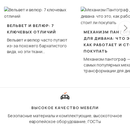
ВЕЛЬВЕТ И ВЕЛЮР: 7
КЛЮЧЕВЫХ ОТЛИЧИЙ
МЕХАНИЗМ ПАНТОГ
ДЛЯ ДИВАНА: ЧТО Э
Вельвет и велюр часто путают
КАК РАБОТАЕТ И С
из-за похожего бархатистого
ПОКУПАТЬ
вида, но эти ткани
фундаментально различаются
Механизм пантограф —
по структуре, составу и
самых популярных мех
технологии производства.
трансформации для ди
Его ещё называют «тик
«шагающей еврокнижк
сиденье не выкатывает
полу, а приподнимаетс
«перешагивает» вперё
дугообразной траекто
ВЫСОКОЕ КАЧЕСТВО МЕБЕЛИ
Безопасные материалы и комплектующие, высокоточное
европейское оборудование, ГОСТы