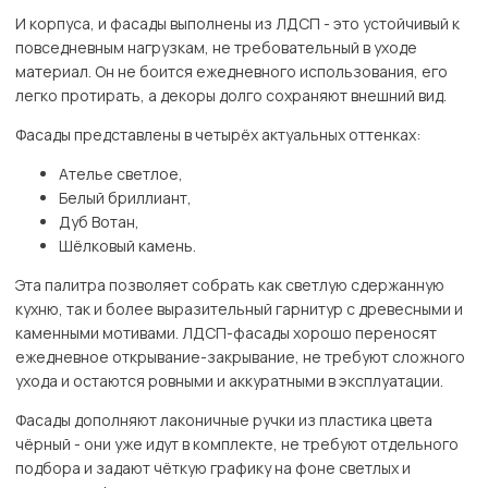
И корпуса, и фасады выполнены из ЛДСП - это устойчивый к
повседневным нагрузкам, не требовательный в уходе
материал. Он не боится ежедневного использования, его
легко протирать, а декоры долго сохраняют внешний вид.
Фасады представлены в четырёх актуальных оттенках:
Ателье светлое,
Белый бриллиант,
Дуб Вотан,
Шёлковый камень.
Эта палитра позволяет собрать как светлую сдержанную
кухню, так и более выразительный гарнитур с древесными и
каменными мотивами. ЛДСП-фасады хорошо переносят
ежедневное открывание-закрывание, не требуют сложного
ухода и остаются ровными и аккуратными в эксплуатации.
Фасады дополняют лаконичные ручки из пластика цвета
чёрный - они уже идут в комплекте, не требуют отдельного
подбора и задают чёткую графику на фоне светлых и