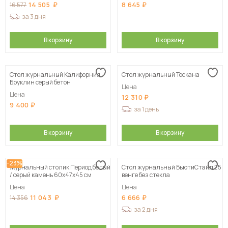
14 505
8 645
16 577
за 3 дня
В корзину
В корзину
Стол журнальный Калифорния
Стол журнальный Тоскана
Бруклин серый бетон
Цена
Цена
12 310
9 400
за 1 день
В корзину
В корзину
-23%
Журнальный столик Период белый
Стол журнальный БьютиСтайл 25
/ серый камень 60х47х45 см
венге без стекла
Цена
Цена
11 043
6 666
14 356
за 2 дня