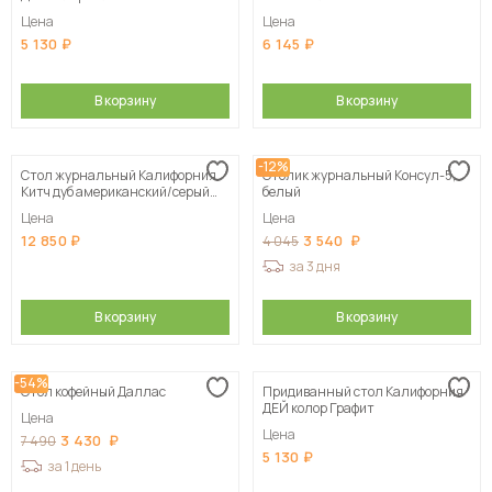
Цена
Цена
5 130
6 145
В корзину
В корзину
-12%
Стол журнальный Калифорния
Столик журнальный Консул-5,
Китч дуб американский/серый
белый
бетон
Цена
Цена
12 850
3 540
4 045
за 3 дня
В корзину
В корзину
-54%
Стол кофейный Даллас
Придиванный стол Калифорния
ДЕЙ колор Графит
Цена
Цена
3 430
7 490
5 130
за 1 день