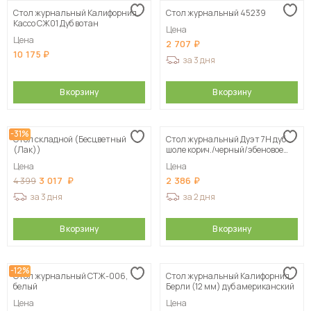
Стол журнальный Калифорния
Стол журнальный 45239
Кассо СЖ01 Дуб вотан
Цена
Цена
2 707
10 175
за 3 дня
В корзину
В корзину
-31%
Стол складной (Бесцветный
Стол журнальный Дуэт 7Н дуб
(Лак))
шоле корич./черный/эбеновое
дерево
Цена
Цена
3 017
2 386
4 399
за 3 дня
за 2 дня
В корзину
В корзину
-12%
Стол журнальный СТЖ-006,
Стол журнальный Калифорния
белый
Берли (12 мм) дуб американский
Цена
Цена