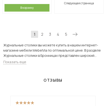
Следующая страница
В корзину
1
2
3
4
5
Журнальные столики вы можете купить в нашем интернет-
магазине мебели MebelVia по оптимальной цене. В разделе
Журнальные столики в Бронницах представлен широкий
ассортимент товаров с доставкой в Москве и Подмосковью,
Показать еще
включая Бронницы. Всего товаров в категории «Журнальные
столики» - 1622 шт.
ОТЗЫВЫ