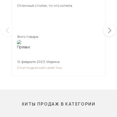
Отличный столик, то что хотела.
Сто
кор
его
не 
ещ
юрк
Сте
довольн
Фото товара:
Фот
под
за 
до
12 февраля 2023
,
Марина
25 
Стол подкатной Leset Уно
Сто
ХИТЫ ПРОДАЖ В КАТЕГОРИИ