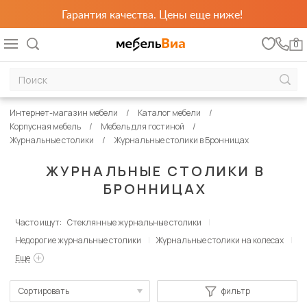
Гарантия качества. Цены еще ниже!
0
Интернет-магазин мебели
Каталог мебели
Корпусная мебель
Мебель для гостиной
Журнальные столики
Журнальные столики в Бронницах
ЖУРНАЛЬНЫЕ СТОЛИКИ В
БРОННИЦАХ
Часто ищут:
Стеклянные журнальные столики
Недорогие журнальные столики
Журнальные столики на колесах
Еще
Сортировать
фильтр