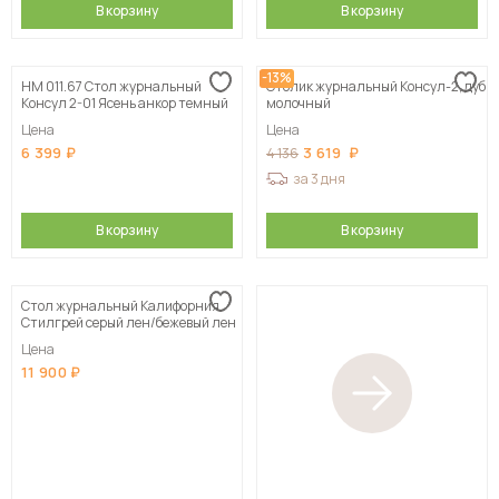
В корзину
В корзину
-13%
НМ 011.67 Стол журнальный
Столик журнальный Консул-2, дуб
Консул 2-01 Ясень анкор темный
молочный
Цена
Цена
6 399
3 619
4 136
за 3 дня
В корзину
В корзину
Стол журнальный Калифорния
Стилгрей серый лен/бежевый лен
Цена
11 900