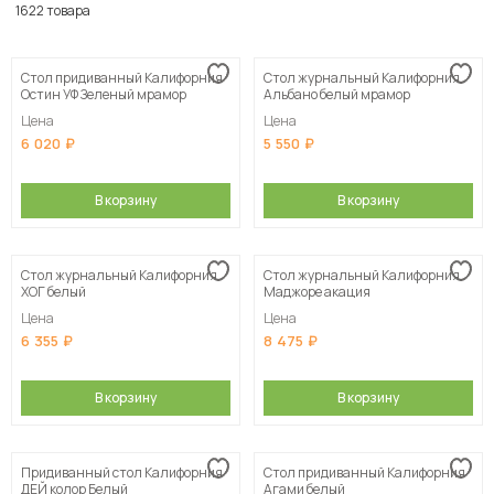
По популярности
1622 товара
Сначала дешевые
Стол придиванный Калифорния
Стол журнальный Калифорния
Сначала дорогие
Остин УФ Зеленый мрамор
Альбано белый мрамор
Цена
Цена
6 020
5 550
В корзину
В корзину
Стол журнальный Калифорния
Стол журнальный Калифорния
ХОГ белый
Маджоре акация
Цена
Цена
6 355
8 475
В корзину
В корзину
Придиванный стол Калифорния
Стол придиванный Калифорния
ДЕЙ колор Белый
Агами белый