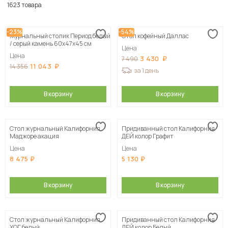
По популярности
1623 товара
Сначала дешевые
-23%
-54%
Журнальный столик Период белый
Стол кофейный Даллас
Сначала дорогие
/ серый камень 60х47х45 см
Цена
Цена
3 430
7 490
11 043
14 356
за 1 день
В корзину
В корзину
Стол журнальный Калифорния
Придиванный стол Калифорния
Маджоре акация
ДЕЙ колор Графит
Цена
Цена
8 475
5 130
В корзину
В корзину
Стол журнальный Калифорния
Придиванный стол Калифорния
ХОГ белый
ДЕЙ колор Белый