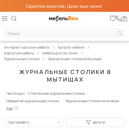
Гарантия качества. Цены еще ниже!
0
Интернет-магазин мебели
Каталог мебели
Корпусная мебель
Мебель для гостиной
Журнальные столики
Журнальные столики в Мытищах
ЖУРНАЛЬНЫЕ СТОЛИКИ В
МЫТИЩАХ
Часто ищут:
Стеклянные журнальные столики
Недорогие журнальные столики
Журнальные столики на колесах
Еще
Сортировать
фильтр