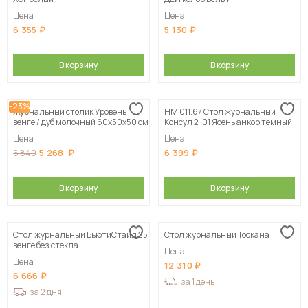
Цена
Цена
6 355
5 130
В корзину
В корзину
-23%
Журнальный столик Уровень
НМ 011.67 Стол журнальный
венге / дуб молочный 60х50х50 см
Консул 2-01 Ясень анкор темный
Цена
Цена
5 268
6 399
6 849
В корзину
В корзину
Стол журнальный БьютиСтайл 25
Стол журнальный Тоскана
венге без стекла
Цена
Цена
12 310
6 666
за 1 день
за 2 дня