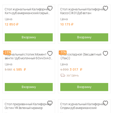
Стол журнальный Калифорния
Стол журнальный Калифорния
Китч дуб американский/серый
Кассо СЖ01 Дуб вотан
бетон
Цена
Цена
12 850
10 175
В корзину
В корзину
-23%
-31%
Журнальный столик Момент
Стол складной (Бесцветный
венге / дуб молочный 60х40х40
(Лак))
см
Цена
Цена
4 585
3 017
5 961
4 399
за 1 день
В корзину
В корзину
Стол придиванный Калифорния
Стол журнальный Калифорния
Остин УФ Зеленый мрамор
Олдем дуб американский