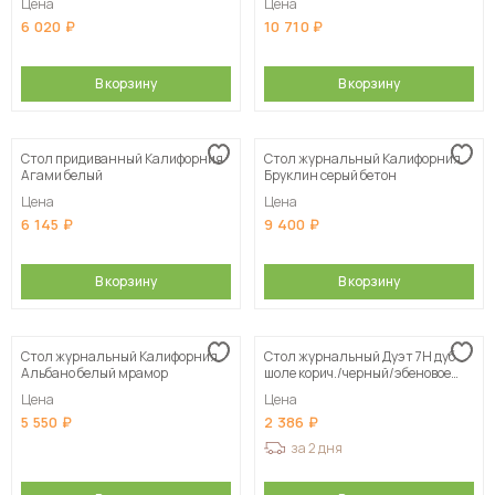
Цена
Цена
6 020
10 710
В корзину
В корзину
Стол придиванный Калифорния
Стол журнальный Калифорния
Агами белый
Бруклин серый бетон
Цена
Цена
6 145
9 400
В корзину
В корзину
Стол журнальный Калифорния
Стол журнальный Дуэт 7Н дуб
Альбано белый мрамор
шоле корич./черный/эбеновое
дерево
Цена
Цена
5 550
2 386
за 2 дня