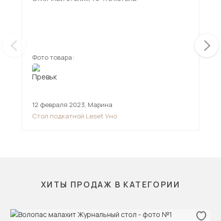
кор
его
не 
ещ
юрк
Сте
довольн
Фото товара:
Фот
под
за 
до
12 февраля 2023
,
Марина
25 
Стол подкатной Leset Уно
Сто
ХИТЫ ПРОДАЖ В КАТЕГОРИИ