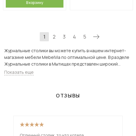
В корзину
1
2
3
4
5
Журнальные столики вы можете купить в нашем интернет-
магазине мебели MebelVia по оптимальной цене. В разделе
Журнальные столики в Мытищах представлен широкий
ассортимент товаров с доставкой в Москве и Подмосковью,
Показать еще
включая Мытищи. Всего товаров в категории «Журнальные
столики» - 1623 шт.
ОТЗЫВЫ
Отличный столик, то что хотела.
Сто