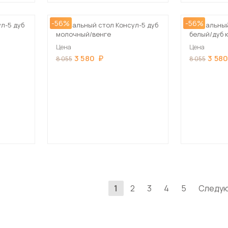
-56%
-56%
л-5 дуб
Журнальный стол Консул-5 дуб
Журнальный
молочный/венге
белый/дуб 
Цена
Цена
3 580
3 58
8 055
8 055
1
2
3
4
5
Следу