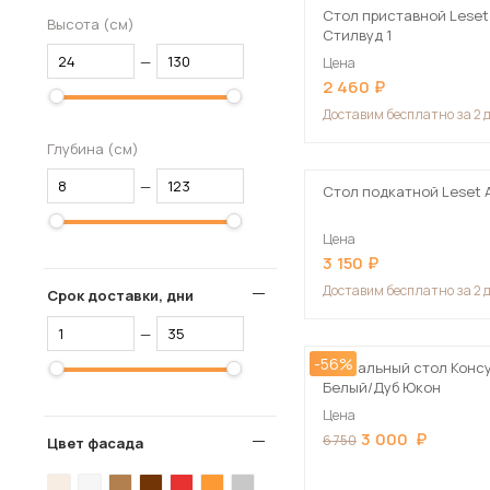
Стол приставной Leset
Высота (см)
Стилвуд 1
—
Цена
2 460
Доставим
бесплатно за 2 
Глубина (см)
—
Стол подкатной Leset 
Цена
3 150
Доставим
бесплатно за 2 
Срок доставки, дни
—
-56%
Журнальный стол Консу
Белый/Дуб Юкон
Цена
3 000
6 750
Цвет фасада