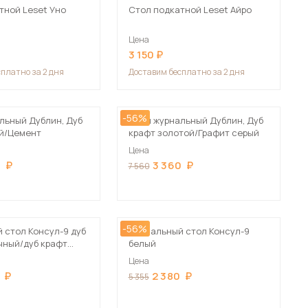
тной Leset Уно
Стол подкатной Leset Айро
Цена
3 150
сплатно за 2 дня
Доставим
бесплатно за 2 дня
-56%
льный Дублин, Дуб
Стол журнальный Дублин, Дуб
й/Цемент
крафт золотой/Графит серый
Цена
0
3 360
7 560
-56%
 стол Консул-9 дуб
Журнальный стол Консул-9
чный/дуб крафт
белый
Цена
2 380
5 355