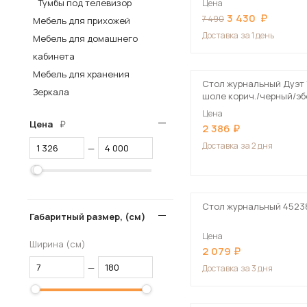
Тумбы под телевизор
Цена
3 430
Столы и стулья
7 490
Мебель для прихожей
Доставка
за 1 день
Мебель для домашнего
Шкафы и стеллажи
Пос
кабинета
Комоды и тумбы
Мебель для хранения
Вешалки и обувницы
Стол журнальный Дуэт 
Зеркала
шоле корич./черный/э
Гарнитуры
дерево
Цена
Цена
2 386
Доставка
за 2 дня
—
Стол журнальный 4523
Габаритный размер, (см)
Цена
Ширина (см)
2 079
—
Доставка
за 3 дня