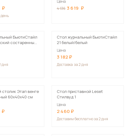
Цена
Сначала дорогие
3 619
4 136
1 день
альный БьютиСтайл
Стол журнальный БьютиСтайл
мский состаренный/
21 белый/белый
 мебель для гостиных
Цена
3 182
2 дня
Доставка
за 2 дня
 столик Этап венге
Стол приставной Leset
чный 60х40х40 см
Стилвуд 1
Цена
2 460
Доставим
бесплатно за 2 дня