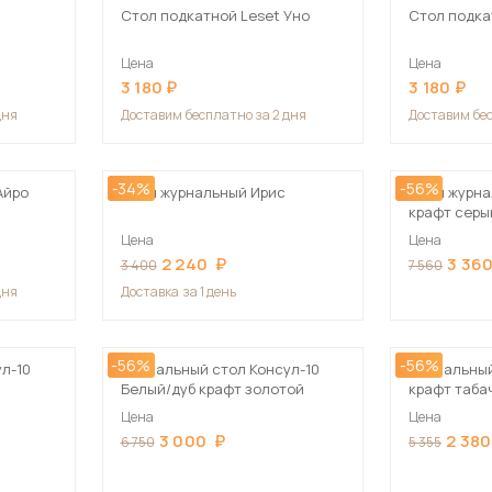
Стол подкатной Leset Уно
Стол подка
Цена
Цена
3 180
3 180
дня
Доставим
бесплатно за 2 дня
Доставим
бе
-34%
-56%
Айро
Стол журнальный Ирис
Стол журна
крафт серы
Цена
Цена
2 240
3 36
3 400
7 560
дня
Доставка
за 1 день
-56%
-56%
л-10
Журнальный стол Консул-10
Журнальный
Белый/дуб крафт золотой
крафт таба
белый
Цена
Цена
3 000
2 380
6 750
5 355