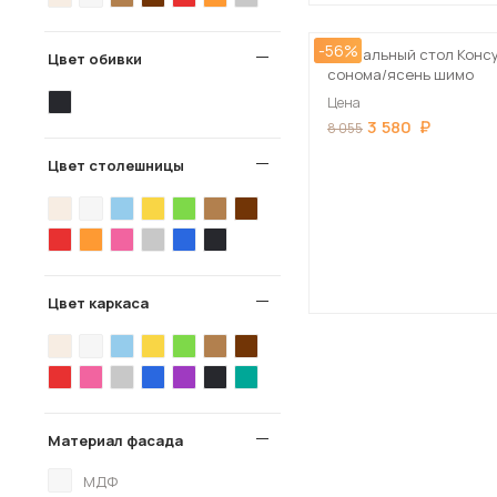
-56%
Журнальный стол Консу
Цвет обивки
сонома/ясень шимо
Цена
3 580
8 055
Цвет столешницы
Цвет каркаса
Материал фасада
МДФ