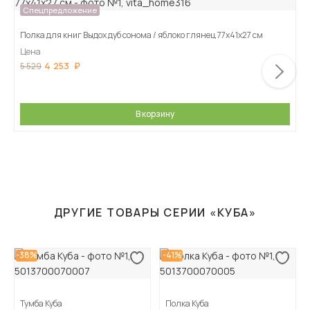
Спецпредложение
Полка для книг Выдох дуб сонома / яблоко глянец 77х41х27 см
Цена
4 253
5 529
В корзину
ДРУГИЕ ТОВАРЫ СЕРИИ «КУБА»
-38%
-41%
Тумба Куба
Полка Куба