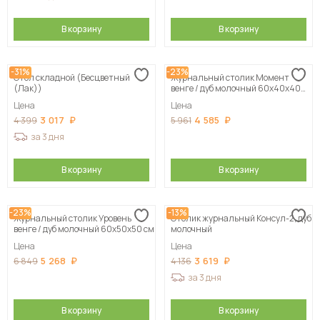
В корзину
В корзину
-31%
-23%
Стол складной (Бесцветный
Журнальный столик Момент
(Лак))
венге / дуб молочный 60х40х40
см
Цена
Цена
3 017
4 585
4 399
5 961
за 3 дня
В корзину
В корзину
-23%
-13%
Журнальный столик Уровень
Столик журнальный Консул-2, дуб
венге / дуб молочный 60х50х50 см
молочный
Цена
Цена
5 268
3 619
6 849
4 136
за 3 дня
В корзину
В корзину