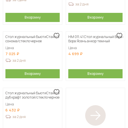
за 2 дня
В корзину
В корзину
Стол журнальный БьютиСтайл 5
НМ 011.41 Стол журнальный Бора-
сонома/стекло черное
Бора Ясень анкор темный
Цена
Цена
7 025
4 699
за 2 дня
В корзину
В корзину
Стол журнальный БьютиСтайл 6
дуб крафт золотой/стекло черное
Цена
6 432
за 2 дня