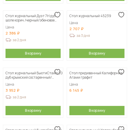
Стол журнальный Дуэт 7Н дуб
Стол журнальный 45239
шоле корич./черный/эбеновое
Цена
дерево
Цена
2 707
2 386
за 3 дня
за 2 дня
В корзину
В корзину
Стол журнальный БьютиСтайл 20
Стол придиванный Калифорния
дуб крымский состаренный/
Агами графит
черный
Цена
Цена
3 952
6 145
за 2 дня
В корзину
В корзину