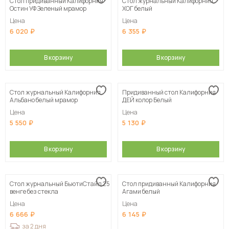
Стол придиванный Калифорния
Стол журнальный Калифорния
Остин УФ Зеленый мрамор
ХОГ белый
Цена
Цена
6 020
6 355
В корзину
В корзину
Стол журнальный Калифорния
Придиванный стол Калифорния
Альбано белый мрамор
ДЕЙ колор Белый
Цена
Цена
5 550
5 130
В корзину
В корзину
Стол журнальный БьютиСтайл 25
Стол придиванный Калифорния
венге без стекла
Агами белый
Цена
Цена
6 666
6 145
за 2 дня