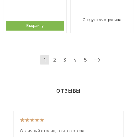
Следующая страница
В корзину
1
2
3
4
5
ОТЗЫВЫ
Отличный столик, то что хотела.
Сто
кор