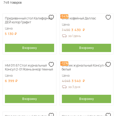
По популярности
748 товаров
Сначала дешевые
-54%
Придиванный стол Калифорния
Стол кофейный Даллас
Сначала дорогие
ДЕЙ колор Графит
Цена
Цена
3 430
7 490
5 130
за 1 день
В корзину
В корзину
-12%
НМ 011.67 Стол журнальный
Столик журнальный Консул-5,
Консул 2-01 Ясень анкор темный
белый
Цена
Цена
6 399
3 540
4 045
за 3 дня
В корзину
В корзину