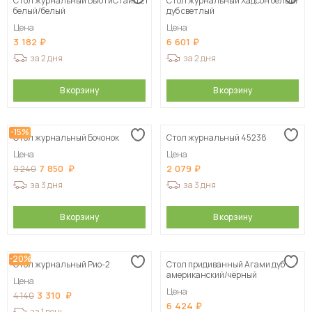
Стол журнальный БьютиСтайл 21
Стол журнальный Хадсон белый/
белый/белый
дуб светлый
Цена
Цена
3 182
6 601
за 2 дня
за 2 дня
В корзину
В корзину
-15%
Стол журнальный Бочонок
Стол журнальный 45238
Цена
Цена
7 850
2 079
9 240
за 3 дня
за 3 дня
В корзину
В корзину
-20%
Стол журнальный Рио-2
Стол придиванный Агами дуб
американский/чёрный
Цена
Цена
3 310
4 140
6 424
за 1 день