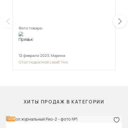
его
не 
ещ
юрк
Сте
довольн
Фото товара:
Фот
под
за 
до
12 февраля 2023
,
Марина
25 
Стол подкатной Leset Уно
Сто
ХИТЫ ПРОДАЖ В КАТЕГОРИИ
-20%