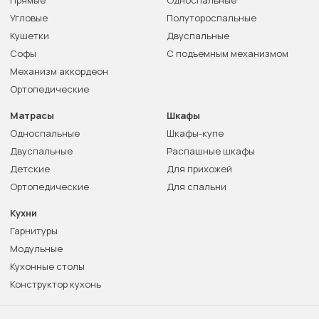
Прямые
Односпальные
Угловые
Полутороспальные
Кушетки
Двуспальные
Софы
С подъемным механизмом
Механизм аккордеон
Ортопедические
Матрасы
Шкафы
Односпальные
Шкафы-купе
Двуспальные
Распашные шкафы
Детские
Для прихожей
Ортопедические
Для спальни
Кухни
Гарнитуры
Модульные
Кухонные столы
Конструктор кухонь