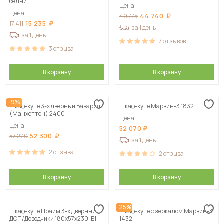
белый
Цена
Цена
44 740
49 775
15 235
17 411
за 1 день
за 1 день
7
отзывов
3
отзыва
В корзину
В корзину
-9%
Шкаф-купе 3-х дверный Бавария
Шкаф-купе Марвин-3 1832
(Манхеттен) 2400
Цена
Цена
52 070
52 300
57 220
за 1 день
2
отзыва
2
отзыва
В корзину
В корзину
-25%
Шкаф-купе Прайм 3-х дверный
Шкаф-купе с зеркалом Марвин-3
ДСП/Доводчики 180х57х230, Е1
1432