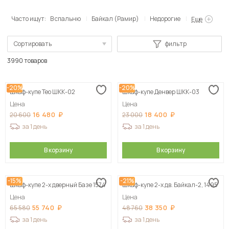
Часто ищут:
В спальню
Байкал (Рамир)
Недорогие
Еще
Сортировать
фильтр
По популярности
3990 товаров
Сначала дешевые
-20%
-20%
Шкаф-купе Тео ШКК-02
Шкаф-купе Денвер ШКК-03
Сначала дорогие
Цена
Цена
16 480
18 400
20 600
23 000
за 1 день
за 1 день
В корзину
В корзину
-15%
-21%
Шкаф-купе 2-х дверный Базе 1574
Шкаф-купе 2-х дв. Байкал-2, 1495
Цена
Цена
55 740
38 350
65 580
48 760
за 1 день
за 1 день