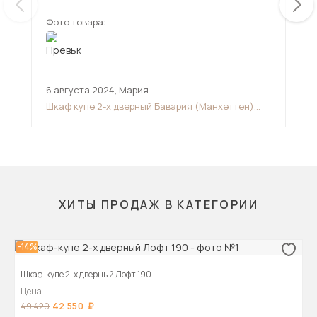
фото. А зеркала на дверях обычные, только
картинка это не передает. Двери работают тихо,
Фото товара:
Фот
нет скрежета, который иногда бывает у таких
дверей.
6 августа 2024
,
Мария
22 
Шкаф купе 2-х дверный Бавария (Манхеттен)
Шка
1200
ХИТЫ ПРОДАЖ В КАТЕГОРИИ
-14%
Шкаф-купе 2-х дверный Лофт 190
Цена
42 550
49 420