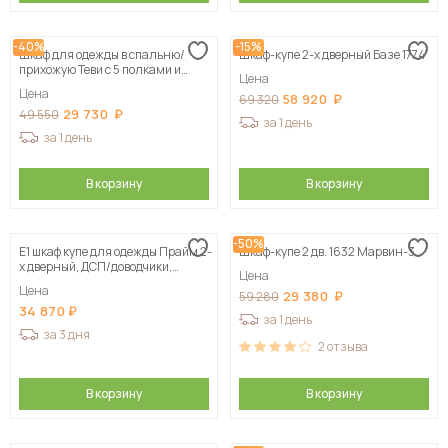
-40%
-15%
Шкаф для одежды в спальню/
Шкаф-купе 2-х дверный Базе 1774
прихожую Теви с 5 полками и
Цена
штангой
Цена
58 920
69 320
29 730
49 550
за 1 день
за 1 день
В корзину
В корзину
-50%
Е1 шкаф купе для одежды Прайм 2-
Шкаф-купе 2 дв. 1632 Марвин-3
х дверный, ДСП/доводчики,
Цена
120х57х230, белый
Цена
29 380
59 280
34 870
за 1 день
за 3 дня
2
отзыва
В корзину
В корзину