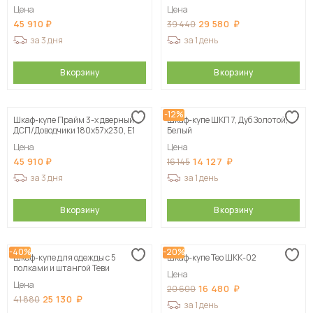
Цена
Цена
45 910
29 580
39 440
за 3 дня
за 1 день
В корзину
В корзину
-12%
Шкаф-купе Прайм 3-х дверный
Шкаф-купе ШКП 7, Дуб Золотой,
ДСП/Доводчики 180х57х230, Е1
Белый
Цена
Цена
45 910
14 127
16 145
за 3 дня
за 1 день
В корзину
В корзину
-40%
-20%
Шкаф-купе для одежды с 5
Шкаф-купе Тео ШКК-02
полками и штангой Теви
Цена
Цена
16 480
20 600
25 130
41 880
за 1 день