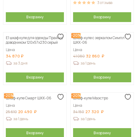
3
отзыва
В корзину
В корзину
-20%
Е1 шкаф купе для одежды Прайм с
Шкаф-купе с зеркалом Симпл
доводчиком 120x57x230 серый
ШКК-06
Цена
Цена
34 870
32 860
41 080
за 3 дня
за 1 день
В корзину
В корзину
-20%
-20%
Шкаф-купе Смарт ШКК-06
Шкаф-купе Маэстро
Цена
Цена
20 490
27 320
25 610
34 150
за 1 день
за 1 день
В корзину
В корзину