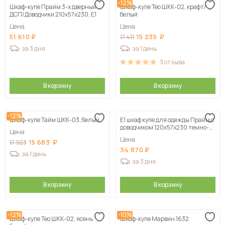
-12%
Шкаф-купе Прайм 3-х дверный
Шкаф-купе Тео ШКК-02, крафт/
ДСП/Доводчики 210х57х230, Е1
белый
Цена
Цена
51 610
15 235
17 411
за 3 дня
за 1 день
3
отзыва
В корзину
В корзину
-12%
Шкаф-купе Тайм ШКК-03, белый
Е1 шкаф купе для одежды Прайм с
доводчиком 120x57x230 темно-
Цена
серый
Цена
15 683
17 923
34 870
за 1 день
за 3 дня
В корзину
В корзину
-12%
-10%
Шкаф-купе Тео ШКК-02, ясень
Шкаф-купе Марвин 1632