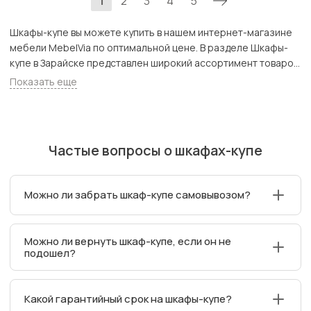
1
2
3
4
5
Шкафы-купе вы можете купить в нашем интернет-магазине
мебели MebelVia по оптимальной цене. В разделе Шкафы-
купе в Зарайске представлен широкий ассортимент товаров
с доставкой в Москве и Подмосковью, включая Зарайск.
Показать еще
Всего товаров в категории «Шкафы-купе» - 3990 шт.
Частые вопросы о шкафах-купе
Можно ли забрать шкаф-купе самовывозом?
Да, самовывоз возможен для части ассортимента из
Можно ли вернуть шкаф-купе, если он не
магазинов MebelVia. Важно предварительно
подошел?
забронировать товар для самовывоза в выбранном
магазине.
Да. Мебель можно вернуть в течение 7 дней после
Какой гарантийный срок на шкафы-купе?
покупки, если не нарушена целостность упаковки,