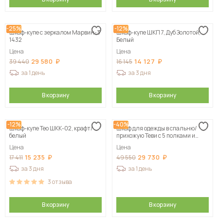
-25%
-12%
Шкаф-купе с зеркалом Марвин-3
Шкаф-купе ШКП 7, Дуб Золотой,
1432
Белый
Цена
Цена
29 580
14 127
39 440
16 145
за 1 день
за 3 дня
В корзину
В корзину
-12%
-40%
Шкаф-купе Тео ШКК-02, крафт/
Шкаф для одежды в спальню/
белый
прихожую Теви с 5 полками и
штангой
Цена
Цена
15 235
29 730
17 411
49 550
за 3 дня
за 1 день
3
отзыва
В корзину
В корзину