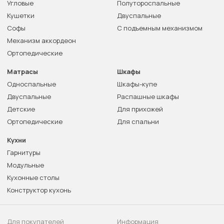
Угловые
Полутороспальные
Кушетки
Двуспальные
Софы
С подъемным механизмом
Механизм аккордеон
Ортопедические
Матрасы
Шкафы
Односпальные
Шкафы-купе
Двуспальные
Распашные шкафы
Детские
Для прихожей
Ортопедические
Для спальни
Кухни
Гарнитуры
Модульные
Кухонные столы
Конструктор кухонь
Для покупателей
Информация