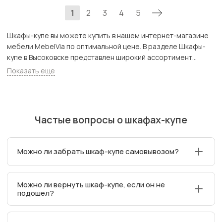
1
2
3
4
5
Шкафы-купе вы можете купить в нашем интернет-магазине
мебели MebelVia по оптимальной цене. В разделе Шкафы-
купе в Высоковске представлен широкий ассортимент
товаров с доставкой в Москве и Подмосковью, включая
Показать еще
Высоковск. Всего товаров в категории «Шкафы-купе» - 3995
шт.
Частые вопросы о шкафах-купе
Можно ли забрать шкаф-купе самовывозом?
Да, самовывоз возможен для части ассортимента из
Можно ли вернуть шкаф-купе, если он не
магазинов MebelVia. Важно предварительно
подошел?
забронировать товар для самовывоза в выбранном
магазине.
Да. Мебель можно вернуть в течение 7 дней после