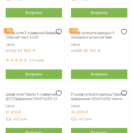
В корзину
В корзину
-9%
-40%
Шкаф-купе 3-х дверный Бавария
Шкаф-купе для одежды с 5
(Манхеттен) 2400
полками и штангой Теви
Цена
Цена
52 300
25 130
57 220
41 880
2
отзыва
В корзину
В корзину
Шкаф-купе Прайм 3-х дверный
Е1 шкаф купе для одежды Прайм с
ДСП/Доводчики 210х57х230, Е1
доводчиком 120x57x230 темно-
серый
Цена
Цена
51 610
34 870
за 3 дня
за 3 дня
В корзину
В корзину