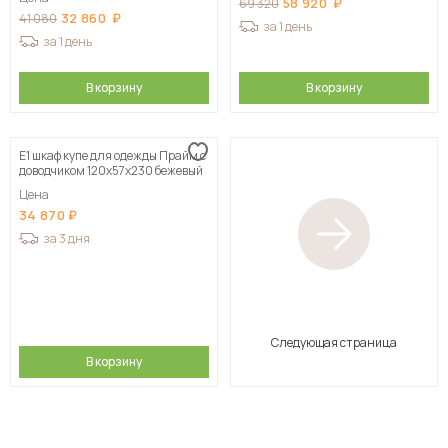
58 920
69 320
32 860
41 080
за 1 день
за 1 день
В корзину
В корзину
Е1 шкаф купе для одежды Прайм с
доводчиком 120x57x230 бежевый
Цена
34 870
за 3 дня
Следующая страница
В корзину