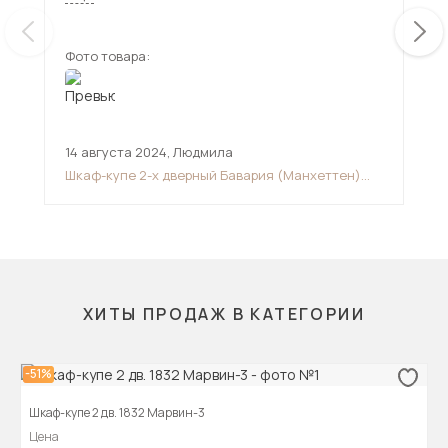
дверях дают реальное изображение без
искажений.
Фото товара:
Фот
14 августа 2024
,
Людмила
29 
Шкаф-купе 2-х дверный Бавария (Манхеттен)
Шка
1600
ХИТЫ ПРОДАЖ В КАТЕГОРИИ
-51%
Шкаф-купе 2 дв. 1832 Марвин-3
Цена