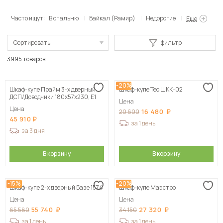
Часто ищут:
В спальню
Байкал (Рамир)
Недорогие
Еще
Сортировать
фильтр
По популярности
3995 товаров
Сначала дешевые
-20%
Шкаф-купе Прайм 3-х дверный
Шкаф-купе Тео ШКК-02
Сначала дорогие
ДСП/Доводчики 180х57х230, Е1
Цена
Цена
16 480
20 600
45 910
за 1 день
за 3 дня
В корзину
В корзину
-15%
-20%
Шкаф-купе 2-х дверный Базе 1574
Шкаф-купе Маэстро
Цена
Цена
55 740
27 320
65 580
34 150
за 1 день
за 1 день