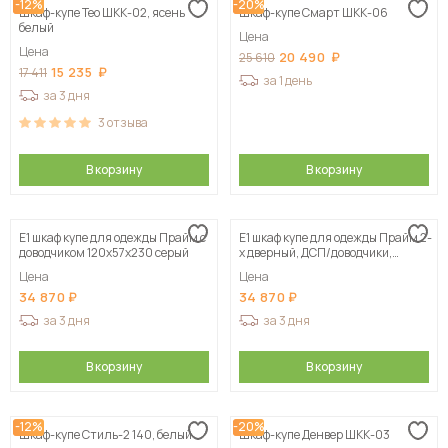
-12%
-20%
Шкаф-купе Тео ШКК-02, ясень
Шкаф-купе Смарт ШКК-06
белый
Цена
Цена
20 490
25 610
15 235
17 411
за 1 день
за 3 дня
3
отзыва
В корзину
В корзину
Е1 шкаф купе для одежды Прайм с
Е1 шкаф купе для одежды Прайм 2-
доводчиком 120x57x230 серый
х дверный, ДСП/доводчики,
120х57х230, белый
Цена
Цена
34 870
34 870
за 3 дня
за 3 дня
В корзину
В корзину
-12%
-20%
Шкаф-купе Стиль-2 140, белый
Шкаф-купе Денвер ШКК-03