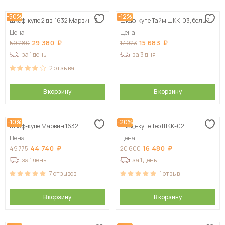
-50%
-12%
Шкаф-купе 2 дв. 1632 Марвин-3
Шкаф-купе Тайм ШКК-03, белый
Цена
Цена
29 380
15 683
59 280
17 923
за 1 день
за 3 дня
2
отзыва
В корзину
В корзину
-10%
-20%
Шкаф-купе Марвин 1632
Шкаф-купе Тео ШКК-02
Цена
Цена
44 740
16 480
49 775
20 600
за 1 день
за 1 день
7
отзывов
1
отзыв
В корзину
В корзину