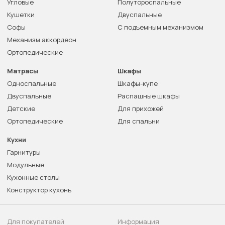
Угловые
Полутороспальные
Кушетки
Двуспальные
Софы
С подъемным механизмом
Механизм аккордеон
Ортопедические
Матрасы
Шкафы
Односпальные
Шкафы-купе
Двуспальные
Распашные шкафы
Детские
Для прихожей
Ортопедические
Для спальни
Кухни
Гарнитуры
Модульные
Кухонные столы
Конструктор кухонь
Для покупателей
Информация