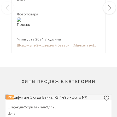
дверях дают реальное изображение без
искажений.
Фото товара:
Фот
14 августа 2024
,
Людмила
29 
Шкаф-купе 2-х дверный Бавария (Манхеттен)
Шка
1600
ХИТЫ ПРОДАЖ В КАТЕГОРИИ
-21%
Шкаф-купе 2-х дв. Байкал-2, 1495
Цена