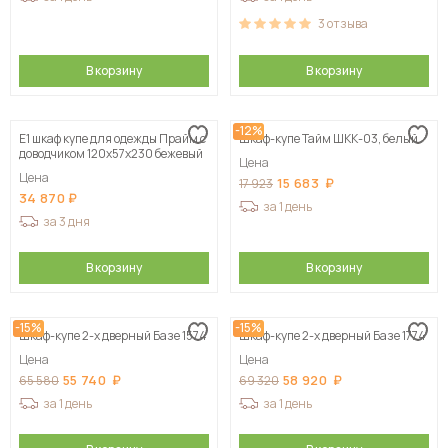
3
отзыва
В корзину
В корзину
-12%
Е1 шкаф купе для одежды Прайм с
Шкаф-купе Тайм ШКК-03, белый
доводчиком 120x57x230 бежевый
Цена
Цена
15 683
17 923
34 870
за 1 день
за 3 дня
В корзину
В корзину
-15%
-15%
Шкаф-купе 2-х дверный Базе 1574
Шкаф-купе 2-х дверный Базе 1774
Цена
Цена
55 740
58 920
65 580
69 320
за 1 день
за 1 день