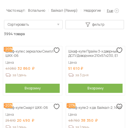
Часто ищут:
В спальню
Байкал (Рамир)
Недорогие
Еще
Сортировать
фильтр
По популярности
3994 товара
Сначала дешевые
-20%
Шкаф-купе с зеркалом Симпл
Шкаф-купе Прайм 3-х дверный
Сначала дорогие
ШКК-06
ДСП/Доводчики 210х57х230, Е1
Цена
Цена
32 860
51 610
41 080
за 1 день
за 3 дня
В корзину
В корзину
-20%
-21%
Шкаф-купе Смарт ШКК-06
Шкаф-купе 2-х дв. Байкал-2, 1495
Цена
Цена
20 490
38 350
25 610
48 760
за 1 день
за 1 день