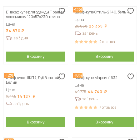
-12%
Е1 шкаф купе для одежды Прайм с
Шкаф-купе Стиль-2 140, белый
доводчиком 120x57x230 темно-
Цена
серый
Цена
23 335
26 668
34 870
за 1 день
за 3 дня
2
отзыва
В корзину
В корзину
-12%
-10%
Шкаф-купе ШКП 7, Дуб Золотой,
Шкаф-купе Марвин 1632
Белый
Цена
Цена
44 740
49 775
14 127
16 145
за 1 день
за 1 день
7
отзывов
В корзину
В корзину