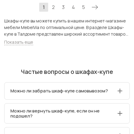
1
2
3
4
5
Шкафы-купе вы можете купить в нашем интернет-магазине
мебели MebelVia по оптимальной цене. В разделе Шкафы-
купе в Талдоме представлен широкий ассортимент товаров
с доставкой в Москве и Подмосковью, включая Талдом.
Показать еще
Всего товаров в категории «Шкафы-купе» - 3994 шт.
Частые вопросы о шкафах-купе
Можно ли забрать шкаф-купе самовывозом?
Да, самовывоз возможен для части ассортимента из
Можно ли вернуть шкаф-купе, если он не
магазинов MebelVia. Важно предварительно
подошел?
забронировать товар для самовывоза в выбранном
магазине.
Да. Мебель можно вернуть в течение 7 дней после