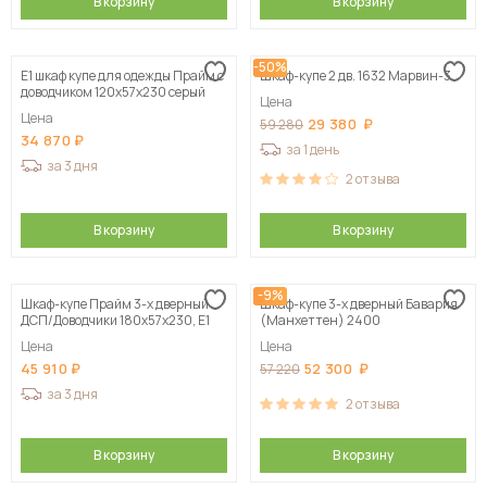
В корзину
В корзину
-50%
Е1 шкаф купе для одежды Прайм с
Шкаф-купе 2 дв. 1632 Марвин-3
доводчиком 120x57x230 серый
Цена
Цена
29 380
59 280
34 870
за 1 день
за 3 дня
2
отзыва
В корзину
В корзину
-9%
Шкаф-купе Прайм 3-х дверный
Шкаф-купе 3-х дверный Бавария
ДСП/Доводчики 180х57х230, Е1
(Манхеттен) 2400
Цена
Цена
45 910
52 300
57 220
за 3 дня
2
отзыва
В корзину
В корзину