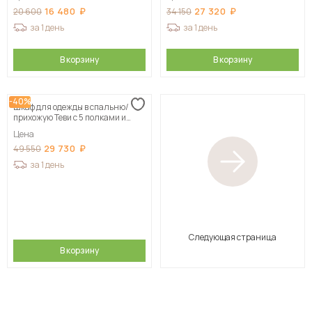
16 480
27 320
20 600
34 150
за 1 день
за 1 день
В корзину
В корзину
-40%
Шкаф для одежды в спальню/
прихожую Теви с 5 полками и
штангой
Цена
29 730
49 550
за 1 день
Следующая страница
В корзину