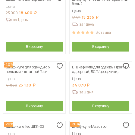
белый
Цена
Цена
18 400
23 000
15 235
17 411
за 1 день
за 1 день
3
отзыва
В корзину
В корзину
-40%
Шкаф-купе для одежды с 5
Е1 шкаф купе для одежды Прайм 2-
полками и штангой Теви
х дверный, ДСП/доводчики,
120х57х230, белый
Цена
Цена
25 130
34 870
41 880
за 3 дня
В корзину
В корзину
-20%
-20%
Шкаф-купе Тео ШКК-02
Шкаф-купе Маэстро
Цена
Цена