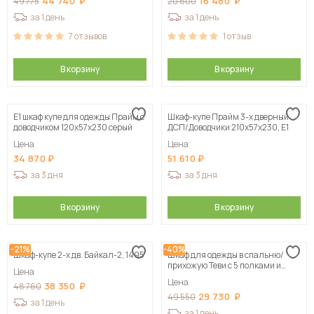
44 740
16 480
49 775
20 600
за 1 день
за 1 день
7
отзывов
1
отзыв
В корзину
В корзину
Е1 шкаф купе для одежды Прайм с
Шкаф-купе Прайм 3-х дверный
доводчиком 120x57x230 серый
ДСП/Доводчики 210х57х230, Е1
Цена
Цена
34 870
51 610
за 3 дня
за 3 дня
В корзину
В корзину
-21%
-40%
Шкаф-купе 2-х дв. Байкал-2, 1495
Шкаф для одежды в спальню/
прихожую Теви с 5 полками и
Цена
штангой
Цена
38 350
48 760
29 730
49 550
за 1 день
за 1 день