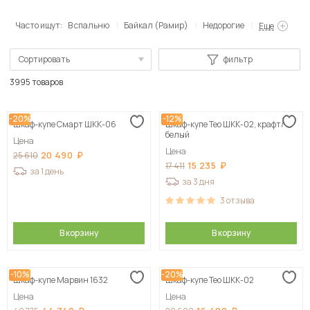
Часто ищут:
В спальню
Байкал (Рамир)
Недорогие
Еще
Сортировать
фильтр
По популярности
3995 товаров
Сначала дешевые
-20%
-12%
Шкаф-купе Смарт ШКК-06
Шкаф-купе Тео ШКК-02, крафт/
Сначала дорогие
белый
Цена
Цена
20 490
25 610
15 235
17 411
за 1 день
за 3 дня
3
отзыва
В корзину
В корзину
-10%
-20%
Шкаф-купе Марвин 1632
Шкаф-купе Тео ШКК-02
Цена
Цена