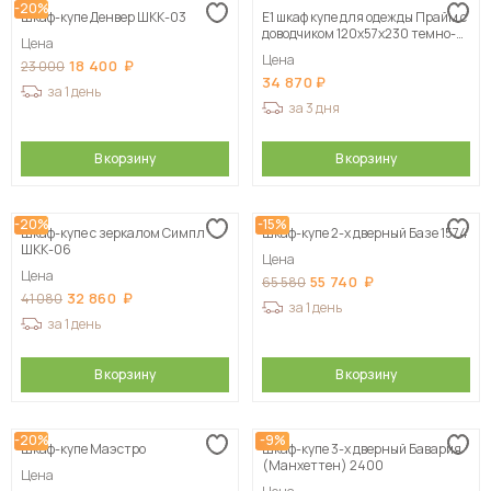
-20%
Шкаф-купе Денвер ШКК-03
Е1 шкаф купе для одежды Прайм с
доводчиком 120x57x230 темно-
Цена
серый
Цена
18 400
23 000
34 870
за 1 день
за 3 дня
В корзину
В корзину
-20%
-15%
Шкаф-купе с зеркалом Симпл
Шкаф-купе 2-х дверный Базе 1574
ШКК-06
Цена
Цена
55 740
65 580
32 860
41 080
за 1 день
за 1 день
В корзину
В корзину
-20%
-9%
Шкаф-купе Маэстро
Шкаф-купе 3-х дверный Бавария
(Манхеттен) 2400
Цена