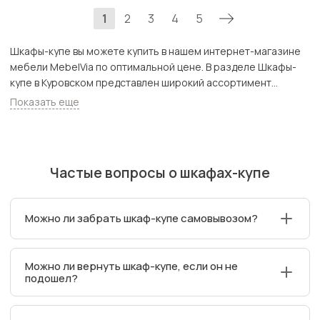
1
2
3
4
5
Шкафы-купе вы можете купить в нашем интернет-магазине
мебели MebelVia по оптимальной цене. В разделе Шкафы-
купе в Куровском представлен широкий ассортимент
товаров с доставкой в Москве и Подмосковью, включая
Показать еще
Куровское. Всего товаров в категории «Шкафы-купе» - 3995
шт.
Частые вопросы о шкафах-купе
Можно ли забрать шкаф-купе самовывозом?
Да, самовывоз возможен для части ассортимента из
Можно ли вернуть шкаф-купе, если он не
магазинов MebelVia. Важно предварительно
подошел?
забронировать товар для самовывоза в выбранном
магазине.
Да. Мебель можно вернуть в течение 7 дней после