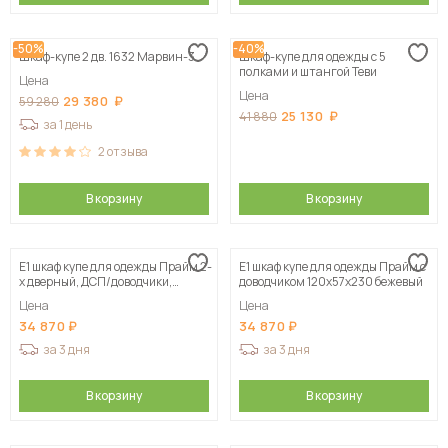
-50%
-40%
Шкаф-купе 2 дв. 1632 Марвин-3
Шкаф-купе для одежды с 5
полками и штангой Теви
Цена
Цена
29 380
59 280
25 130
41 880
за 1 день
2
отзыва
В корзину
В корзину
Е1 шкаф купе для одежды Прайм 2-
Е1 шкаф купе для одежды Прайм с
х дверный, ДСП/доводчики,
доводчиком 120x57x230 бежевый
120х57х230, белый
Цена
Цена
34 870
34 870
за 3 дня
за 3 дня
В корзину
В корзину