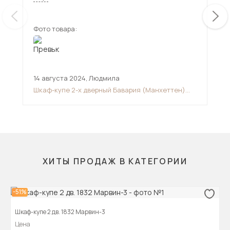
дверях дают реальное изображение без
искажений.
Фото товара:
Фот
14 августа 2024
,
Людмила
29 
Шкаф-купе 2-х дверный Бавария (Манхеттен)
Шка
1600
ХИТЫ ПРОДАЖ В КАТЕГОРИИ
-51%
Шкаф-купе 2 дв. 1832 Марвин-3
Цена