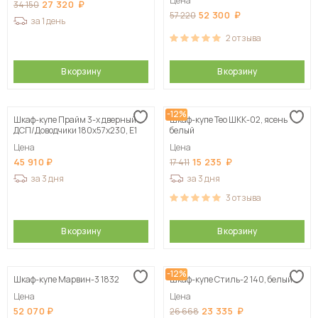
Цена
27 320
34 150
52 300
57 220
за 1 день
2
отзыва
В корзину
В корзину
-12%
Шкаф-купе Прайм 3-х дверный
Шкаф-купе Тео ШКК-02, ясень
ДСП/Доводчики 180х57х230, Е1
белый
Цена
Цена
45 910
15 235
17 411
за 3 дня
за 3 дня
3
отзыва
В корзину
В корзину
-12%
Шкаф-купе Марвин-3 1832
Шкаф-купе Стиль-2 140, белый
Цена
Цена
52 070
23 335
26 668