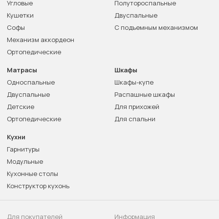
Угловые
Полутороспальные
Кушетки
Двуспальные
Софы
С подъемным механизмом
Механизм аккордеон
Ортопедические
Матрасы
Шкафы
Односпальные
Шкафы-купе
Двуспальные
Распашные шкафы
Детские
Для прихожей
Ортопедические
Для спальни
Кухни
Гарнитуры
Модульные
Кухонные столы
Конструктор кухонь
Для покупателей
Информация