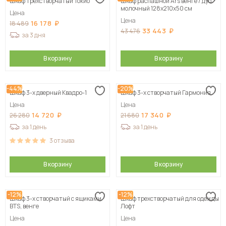
Шкаф трехстворчатый Токио
Шкаф распашной Ars венге / дуб
молочный 128х210х50 см
Цена
Цена
16 178
18 489
33 443
43 476
за 3 дня
В корзину
В корзину
-44%
-20%
Шкаф 3-х дверный Квадро-1
Шкаф 3-х створчатый Гармония
Цена
Цена
14 720
17 340
26 280
21 680
за 1 день
за 1 день
3
отзыва
В корзину
В корзину
-12%
-12%
Шкаф 3-х створчатый с ящиками
Шкаф трехстворчатый для одежды
BTS, венге
Лофт
Цена
Цена