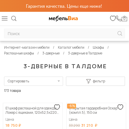
Гарантия качества. Цены еще ниже!
0
Интернет-магазин мебели
Каталог мебели
Шкафы
Распашные шкафы
3-дверные
3-дверные в Талдоме
3-ДВЕРНЫЕ В ТАЛДОМЕ
Сортировать
фильтр
По популярности
173 товара
Сначала дешевые
-6%
Е1 шкаф распашной для одежды
Открытая гардеробная Оскар
Сначала дорогие
Локер с ящиками, 120х52,5х220
(компл.5), 150 см
белый
Цена
Цена
18 750
31 210
33 290