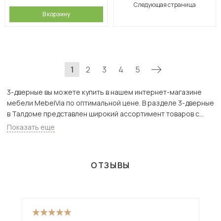
Следующая страница
В корзину
1
2
3
4
5
3-дверные вы можете купить в нашем интернет-магазине
мебели MebelVia по оптимальной цене. В разделе 3-дверные
в Талдоме представлен широкий ассортимент товаров с
доставкой в Москве и Подмосковью, включая Талдом. Всего
Показать еще
товаров в категории «3-дверные» - 173 шт.
ОТЗЫВЫ