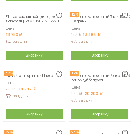
-12%
Е1 шкаф распашной для одежды
Шкаф трехстворчатый Бали, Белый
Локер с ящиками, 120х52,5х220
шагрень
серый
Цена
Цена
18 750
13 394
15 307
за 3 дня
за 3 дня
В корзину
В корзину
-32%
-13%
Шкаф 3-х створчатый Паола
Шкаф трехстворчатый Ронда ШК-3,
венге/дуб белфорд
Цена
Цена
18 297
26 930
20 200
23 086
за 1 день
за 3 дня
В корзину
В корзину
-12%
-23%