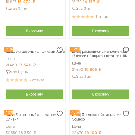
16 474
14 157
18 827
16 179
за 3 дня
за 3 дня
1
отзыв
В корзину
В корзину
-19%
-12%
Шкаф 3-х дверный с ящиками Илга
Шкаф распашной с наполнением
(7 полок + 2 ящика + штанга) ШК 5
Цена
(1200), Белый
Цена
17 340
21 480
18 805
21 490
за 1 день
за 3 дня
2
отзыва
В корзину
В корзину
-40%
-15%
Шкаф 3-х дверный с зеркалом
Шкаф 3-х дверный с ящиками
Оливия
Сомеро
Цена
Цена
18 330
19 100
30 550
22 470