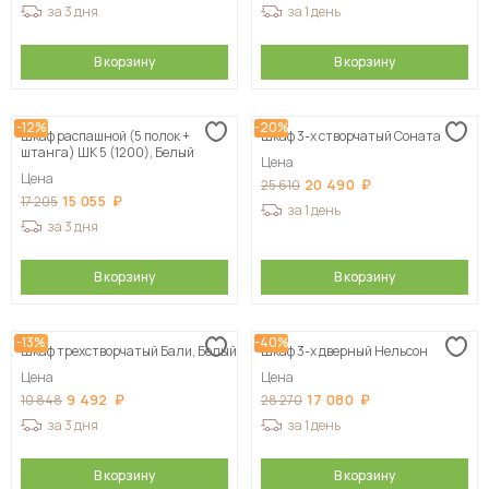
за 3 дня
за 1 день
В корзину
В корзину
-12%
-20%
Шкаф распашной (5 полок +
Шкаф 3-х створчатый Соната
штанга) ШК 5 (1200), Белый
Цена
Цена
20 490
25 610
15 055
17 205
за 1 день
за 3 дня
В корзину
В корзину
-13%
-40%
Шкаф трехстворчатый Бали, Белый
Шкаф 3-х дверный Нельсон
Цена
Цена
9 492
17 080
10 848
28 270
за 3 дня
за 1 день
В корзину
В корзину