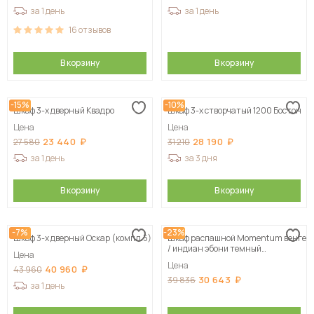
за 1 день
за 1 день
16
отзывов
В корзину
В корзину
-15%
-10%
Шкаф 3-х дверный Квадро
Шкаф 3-х створчатый 1200 Бостон
Цена
Цена
23 440
28 190
27 580
31 210
за 1 день
за 3 дня
В корзину
В корзину
-7%
-23%
Шкаф 3-х дверный Оскар (компл.5)
Шкаф распашной Momentum венге
/ индиан эбони темный
Цена
125х205х50 см
Цена
40 960
43 960
30 643
39 836
за 1 день