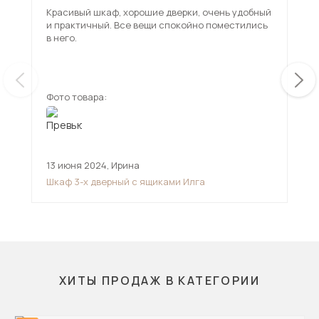
Красивый шкаф, хорошие дверки, очень удобный
Шка
и практичный. Все вещи спокойно поместились
соб
в него.
исп
под
ещ
сбо
Мех
нуж
Фото товара:
Фот
зат
кон
шка
вин
вни
13 июня 2024
,
Ирина
21 
взр
вос
Шкаф 3-х дверный с ящиками Илга
Шка
ХИТЫ ПРОДАЖ В КАТЕГОРИИ