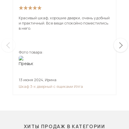
Красивый шкаф, хорошие дверки, очень удобный
Шка
и практичный. Все вещи спокойно поместились
соб
в него.
исп
под
ещ
сбо
Мех
нуж
Фото товара:
Фот
зат
кон
шка
вин
вни
13 июня 2024
,
Ирина
21 
взр
вос
Шкаф 3-х дверный с ящиками Илга
Шка
ХИТЫ ПРОДАЖ В КАТЕГОРИИ