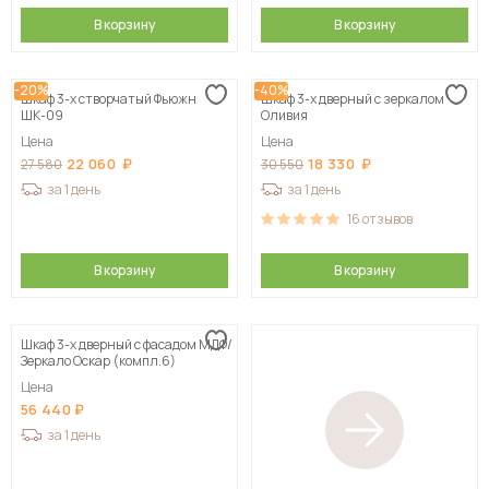
В корзину
В корзину
-20%
-40%
Шкаф 3-х створчатый Фьюжн
Шкаф 3-х дверный с зеркалом
ШК-09
Оливия
Цена
Цена
22 060
18 330
27 580
30 550
за 1 день
за 1 день
16
отзывов
В корзину
В корзину
Шкаф 3-х дверный с фасадом МДФ/
Зеркало Оскар (компл.6)
Цена
56 440
за 1 день