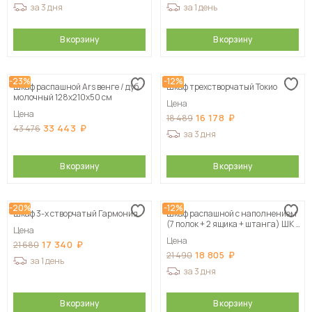
за 3 дня
за 1 день
В корзину
В корзину
-23%
-12%
Шкаф распашной Ars венге / дуб
Шкаф трехстворчатый Токио
молочный 128х210х50 см
Цена
Цена
16 178
18 489
33 443
43 476
за 3 дня
В корзину
В корзину
-20%
-12%
Шкаф 3-х створчатый Гармония
Шкаф распашной с наполнением
(7 полок + 2 ящика + штанга) ШК 5
Цена
(1200), Белый
Цена
17 340
21 680
18 805
21 490
за 1 день
за 3 дня
В корзину
В корзину