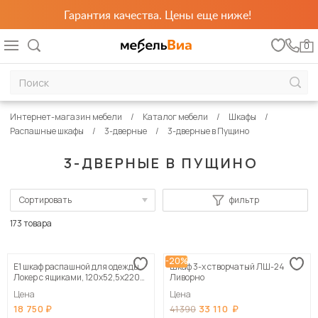
Гарантия качества. Цены еще ниже!
0
Интернет-магазин мебели
Каталог мебели
Шкафы
Распашные шкафы
3-дверные
3-дверные в Пущино
3-ДВЕРНЫЕ В ПУЩИНО
Сортировать
фильтр
По популярности
173 товара
Сначала дешевые
-20%
Е1 шкаф распашной для одежды
Шкаф 3-х створчатый ЛШ-24
Сначала дорогие
Локер с ящиками, 120х52,5х220
Ливорно
белый
Цена
Цена
18 750
33 110
41 390