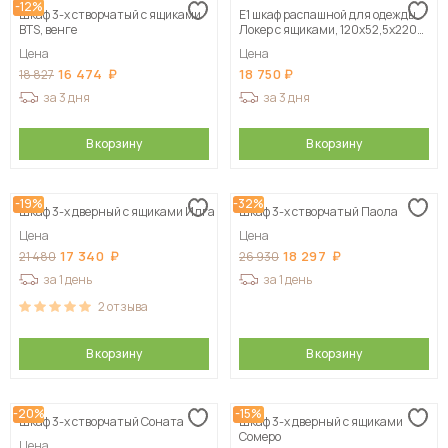
-12%
Шкаф 3-х створчатый с ящиками
Е1 шкаф распашной для одежды
BTS, венге
Локер с ящиками, 120х52,5х220
серый
Цена
Цена
16 474
18 750
18 827
за 3 дня
за 3 дня
В корзину
В корзину
-19%
-32%
Шкаф 3-х дверный с ящиками Илга
Шкаф 3-х створчатый Паола
Цена
Цена
17 340
18 297
21 480
26 930
за 1 день
за 1 день
2
отзыва
В корзину
В корзину
-20%
-15%
Шкаф 3-х створчатый Соната
Шкаф 3-х дверный с ящиками
Сомеро
Цена