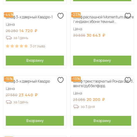
-44%
-23%
Шкаф 3-х дверный Квадро-1
Шкаф распашной Momentum венге
/ индиан эбони темный
Цена
125х205х50 см
Цена
14 720
26 280
30 643
39 836
за 1 день
3
отзыва
В корзину
В корзину
-15%
-13%
Шкаф 3-х дверный Квадро
Шкаф трехстворчатый Ронда ШК-3,
венге/дуб белфорд
Цена
Цена
23 440
27 580
20 200
23 086
за 1 день
за 3 дня
В корзину
В корзину