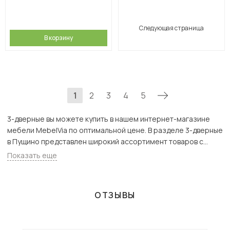
Следующая страница
В корзину
1
2
3
4
5
3-дверные вы можете купить в нашем интернет-магазине
мебели MebelVia по оптимальной цене. В разделе 3-дверные
в Пущино представлен широкий ассортимент товаров с
доставкой в Москве и Подмосковью, включая Пущино. Всего
Показать еще
товаров в категории «3-дверные» - 173 шт.
ОТЗЫВЫ