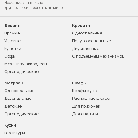
Несколько лет в числе
крупнейших интернет-магазинов
Диваны
Кровати
Прямые
Односпальные
Угловые
Полутороспальные
Кушетки
Двуспальные
Софы
С подъемным механизмом
Механизм аккордеон
Ортопедические
Матрасы
Шкафы
Односпальные
Шкафы-купе
Двуспальные
Распашные шкафы
Детские
Для прихожей
Ортопедические
Для спальни
Кухни
Гарнитуры