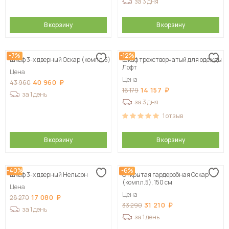
за 3 дня
В корзину
В корзину
-7%
-12%
Шкаф 3-х дверный Оскар (компл.5)
Шкаф трехстворчатый для одежды
Лофт
Цена
Цена
40 960
43 960
14 157
16 179
за 1 день
за 3 дня
1
отзыв
В корзину
В корзину
-40%
-6%
Шкаф 3-х дверный Нельсон
Открытая гардеробная Оскар
(компл.5), 150 см
Цена
Цена
17 080
28 270
31 210
33 290
за 1 день
за 1 день