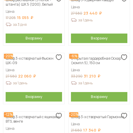
штанга) ШК 5 (1200), Белый
Цена
Цена
23 440
27 580
15 055
17 205
за 1 день
за 3 дня
В корзину
В корзину
-20%
-6%
Шкаф 3-х створчатый Фьюжн
Открытая гардеробная Оскар
ШК-09
(компл.5), 150 см
Цена
Цена
22 060
31 210
27 580
33 290
за 1 день
за 1 день
В корзину
В корзину
-12%
-20%
Шкаф 3-х створчатый с ящиками
Шкаф 3-х створчатый Гармония
BTS, венге
Цена
Цена
17 340
21 680