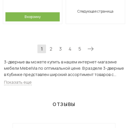
Следующая страница
В корзину
1
2
3
4
5
3-дверные вы можете купить в нашем интернет-магазине
мебели MebelVia по оптимальной цене. В разделе 3-дверные
в Кубинке представлен широкий ассортимент товаров с
доставкой в Москве и Подмосковью, включая Кубинка. Всего
Показать еще
товаров в категории «3-дверные» - 171 шт.
ОТЗЫВЫ