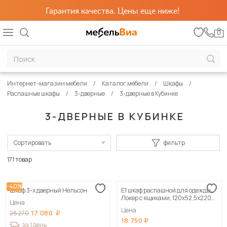
Гарантия качества. Цены еще ниже!
0
Интернет-магазин мебели
Каталог мебели
Шкафы
Распашные шкафы
3-дверные
3-дверные в Кубинке
3-ДВЕРНЫЕ В КУБИНКЕ
Сортировать
фильтр
По популярности
171 товар
Сначала дешевые
-40%
Шкаф 3-х дверный Нельсон
Е1 шкаф распашной для одежды
Сначала дорогие
Локер с ящиками, 120х52,5х220
Цена
белый
Цена
17 080
28 270
18 750
за 1 день