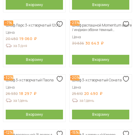
В корзину
В корзину
-7%
-23%
Шкаф Ларс 3-х створчатый 1200
Шкаф распашной Momentum венге
/ индиан эбони темный
Цена
125х205х50 см
Цена
19 060
20 480
30 643
39 836
за 3 дня
В корзину
В корзину
-32%
-20%
Шкаф 3-х створчатый Паола
Шкаф 3-х створчатый Соната
Цена
Цена
18 297
20 490
26 930
25 610
за 1 день
за 1 день
В корзину
В корзину
-12%
-15%
Шкаф распашной (5 полок +
Шкаф 3-х дверный Квадро