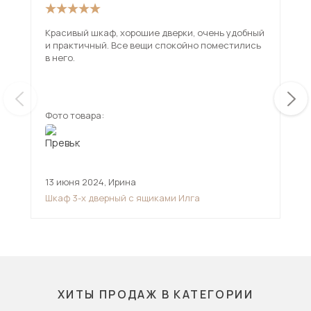
Красивый шкаф, хорошие дверки, очень удобный
Шка
и практичный. Все вещи спокойно поместились
соб
в него.
исп
под
ещ
сбо
Мех
нуж
Фото товара:
Фот
зат
кон
шка
вин
вни
13 июня 2024
,
Ирина
21 
взр
вос
Шкаф 3-х дверный с ящиками Илга
Шка
ХИТЫ ПРОДАЖ В КАТЕГОРИИ