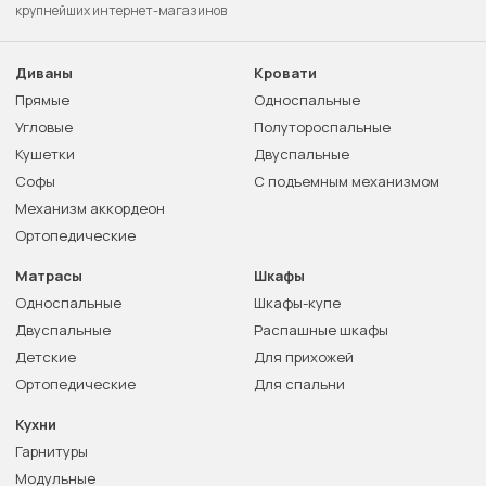
крупнейших интернет-магазинов
Диваны
Кровати
Прямые
Односпальные
Угловые
Полутороспальные
Кушетки
Двуспальные
Софы
С подъемным механизмом
Механизм аккордеон
Ортопедические
Матрасы
Шкафы
Односпальные
Шкафы-купе
Двуспальные
Распашные шкафы
Детские
Для прихожей
Ортопедические
Для спальни
Кухни
Гарнитуры
Модульные