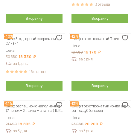
3
отзыва
В корзину
В корзину
-40%
-12%
Шкаф 3-х дверный с зеркалом
Шкаф трехстворчатый Токио
Оливия
Цена
Цена
16 178
18 489
18 330
30 550
за 3 дня
за 1 день
16
отзывов
В корзину
В корзину
-12%
-13%
Шкаф распашной с наполнением
Шкаф трехстворчатый Ронда ШК-3,
(7 полок + 2 ящика + штанга) ШК 5
венге/дуб белфорд
(1200), Белый
Цена
Цена
18 805
20 200
21 490
23 086
за 3 дня
за 3 дня