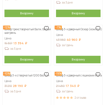
за 3 дня
В корзину
В корзину
-12%
-7%
Шкаф трехстворчатый Бали, Белый
Шкаф 3-х дверный Оскар (компл.5)
шагрень
Цена
Цена
40 960
43 960
13 394
15 307
за 1 день
за 3 дня
В корзину
В корзину
-10%
-19%
Шкаф 3-х створчатый 1200 Бостон
Шкаф 3-х дверный с ящиками Илга
Цена
Цена
28 190
17 340
31 210
21 480
за 3 дня
за 1 день
2
отзыва