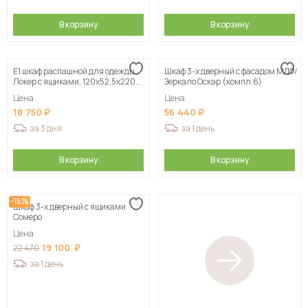
В корзину
В корзину
Е1 шкаф распашной для одежды
Шкаф 3-х дверный с фасадом МДФ/
Локер с ящиками, 120х52,5х220
Зеркало Оскар (компл.6)
серый
Цена
Цена
18 750
56 440
за 3 дня
за 1 день
В корзину
В корзину
-15%
Шкаф 3-х дверный с ящиками
Сомеро
Цена
19 100
22 470
за 1 день