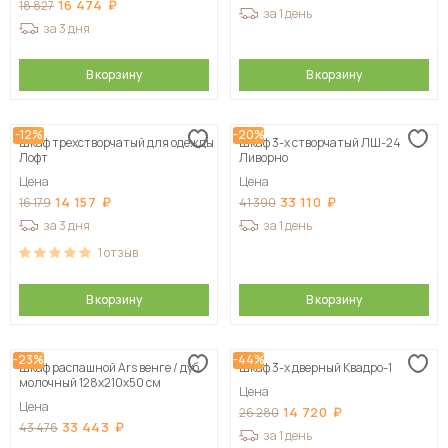
16 474
18 827
за 1 день
за 3 дня
В корзину
В корзину
-12%
-20%
Шкаф трехстворчатый для одежды
Шкаф 3-х створчатый ЛШ-24
Лофт
Ливорно
Цена
Цена
14 157
33 110
16 179
41 390
за 3 дня
за 1 день
1
отзыв
В корзину
В корзину
-23%
-44%
Шкаф распашной Ars венге / дуб
Шкаф 3-х дверный Квадро-1
молочный 128х210х50 см
Цена
Цена
14 720
26 280
33 443
43 476
за 1 день