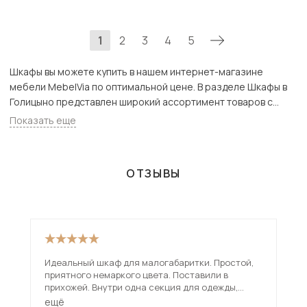
1
2
3
4
5
Шкафы вы можете купить в нашем интернет-магазине
мебели MebelVia по оптимальной цене. В разделе Шкафы в
Голицыно представлен широкий ассортимент товаров с
доставкой в Москве и Подмосковью, включая Голицыно.
Показать еще
Всего товаров в категории «Шкафы» - 8242 шт.
ОТЗЫВЫ
Идеальный шкаф для малогабаритки. Простой,
Куп
приятного немаркого цвета. Поставили в
вме
прихожей. Внутри одна секция для одежды,
отл
другая с полками.
ещё