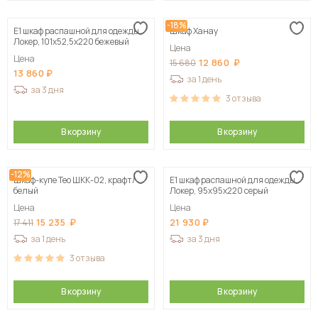
-18%
Е1 шкаф распашной для одежды
Шкаф Ханау
Локер, 101х52,5х220 бежевый
Цена
Цена
12 860
15 680
13 860
за 1 день
за 3 дня
3
отзыва
В корзину
В корзину
-12%
Шкаф-купе Тео ШКК-02, крафт/
Е1 шкаф распашной для одежды
белый
Локер, 95х95х220 серый
Цена
Цена
15 235
21 930
17 411
за 1 день
за 3 дня
3
отзыва
В корзину
В корзину