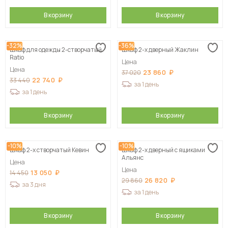
В корзину
В корзину
-32%
-36%
Шкаф для одежды 2-створчатый
Шкаф 2-х дверный Жаклин
Ratio
Цена
Цена
23 860
37 020
22 740
33 440
за 1 день
за 1 день
В корзину
В корзину
-10%
-10%
Шкаф 2-х створчатый Кевин
Шкаф 2-х дверный с ящиками
Альянс
Цена
Цена
13 050
14 450
26 820
29 860
за 3 дня
за 1 день
В корзину
В корзину