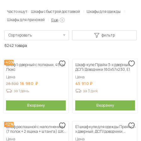
Часто ищут:
Шкафы с быстрой доставкой
Шкафы для одежды
Шкафы для прихожей
Еще
Сортировать
фильтр
По популярности
8242 товара
Сначала дешевые
-40%
Шкаф 1-дверный с полками, 45 см
Шкаф-купе Прайм 3-х дверный
Сначала дорогие
Люкс
ДСП/Доводчики 180х57х230, Е1
Цена
Цена
16 980
45 910
28 300
за 1 день
за 3 дня
В корзину
В корзину
-12%
Шкаф распашной с наполнением
Е1 шкаф купе для одежды Прайм 2-
(7 полок + 2 ящика + штанга) ШК 5
х дверный, ДСП/доводчики,
(1200), Белый
120х57х230, белый
Цена
Цена