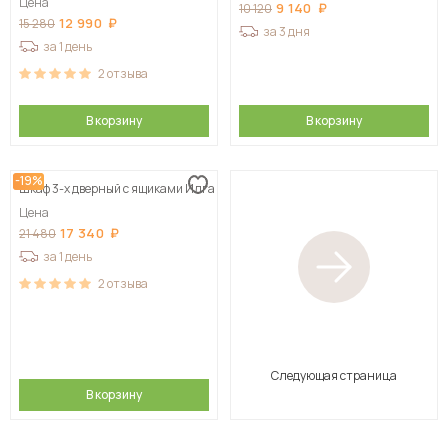
Цена
9 140
10 120
12 990
15 280
за 3 дня
за 1 день
2
отзыва
В корзину
В корзину
-19%
Шкаф 3-х дверный с ящиками Илга
Цена
17 340
21 480
за 1 день
2
отзыва
Следующая страница
В корзину