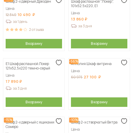
Шкаф 2-х дверный Дрезден
Шкаф распашной "Локер",
101х52.5х220, Е1
Цена
Цена
10 490
12 340
13 860
за 1 день
за 3 дня
2
отзыва
В корзину
В корзину
-56%
Е1 Шкаф распашной Локер
Апполия Шкаф-витрина
121x52,5x220 темно-серый
Цена
Цена
27 100
60 975
17 890
за 3 дня
В корзину
В корзину
-15%
-10%
Шкаф 2-х дверный с ящиками
Шкаф 2-х створчатый Витра
Сомеро
Цена