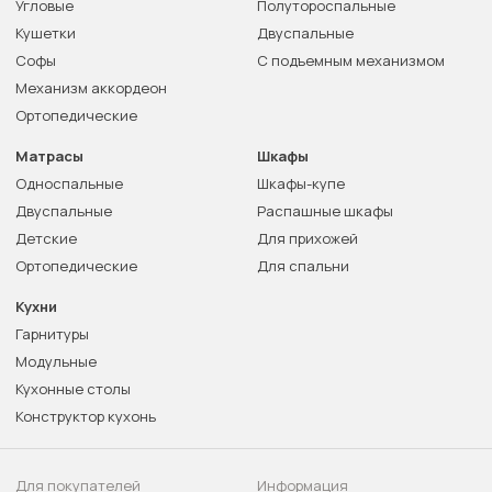
Угловые
Полутороспальные
Кушетки
Двуспальные
Софы
С подъемным механизмом
Механизм аккордеон
Ортопедические
Матрасы
Шкафы
Односпальные
Шкафы-купе
Двуспальные
Распашные шкафы
Детские
Для прихожей
Ортопедические
Для спальни
Кухни
Гарнитуры
Модульные
Кухонные столы
Конструктор кухонь
Для покупателей
Информация