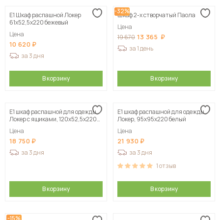
-32%
Е1 Шкаф распашной Локер
Шкаф 2-х створчатый Паола
61x52,5x220 бежевый
Цена
Цена
13 365
19 670
10 620
за 1 день
за 3 дня
В корзину
В корзину
Е1 шкаф распашной для одежды
Е1 шкаф распашной для одежды
Локер с ящиками, 120х52,5х220
Локер, 95х95х220 белый
белый
Цена
Цена
18 750
21 930
за 3 дня
за 3 дня
1
отзыв
В корзину
В корзину
-15%