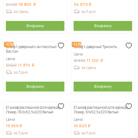
18 805
34 870
21 490
за 1 день
за 3 дня
В корзину
В корзину
-10%
-34%
Шкаф 1-дверный с антесолью
Шкаф 1-дверный Тризиль
Бостон
Цена
Цена
11 100
16 890
11 310
12 520
за 1 день
за 3 дня
В корзину
В корзину
Е1 шкаф распашной для одежды
Е1 шкаф распашной для одежды
Локер, 160х52,5х220 белый
Локер, 61х52,5х220 белый
Цена
Цена
19 550
10 620
за 3 дня
за 3 дня