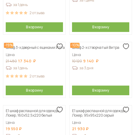
за 1 день
за 1 день
2
отзыва
В корзину
В корзину
-19%
-10%
Шкаф 3-х дверный с ящиками Илга
Шкаф 2-х створчатый Витра
Цена
Цена
17 340
9 140
21 480
10 120
за 1 день
за 3 дня
2
отзыва
В корзину
В корзину
Е1 шкаф распашной для одежды
Е1 шкаф распашной для одежды
Локер, 160х52,5х220 белый
Локер, 95х95х220 серый
Цена
Цена
19 550
21 930