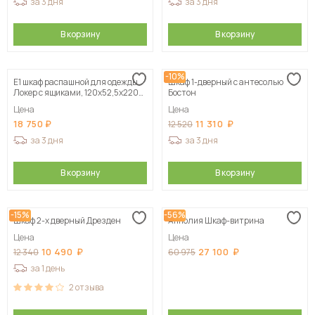
за 3 дня
за 3 дня
В корзину
В корзину
-10%
Е1 шкаф распашной для одежды
Шкаф 1-дверный с антесолью
Локер с ящиками, 120х52,5х220
Бостон
белый
Цена
Цена
18 750
11 310
12 520
за 3 дня
за 3 дня
В корзину
В корзину
-15%
-56%
Шкаф 2-х дверный Дрезден
Апполия Шкаф-витрина
Цена
Цена
10 490
27 100
12 340
60 975
за 1 день
2
отзыва