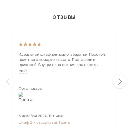
ОТЗЫВЫ
Идеальный шкаф для малогабаритки. Простой,
Куп
приятного немаркого цвета. Поставили в
вме
прихожей. Внутри одна секция для одежды,
отл
другая с полками.
ещё
Фото товара:
Фот
6 декабря 2024
,
Татьяна
17 
Шкаф 2-х створчатый Гранд
Шк