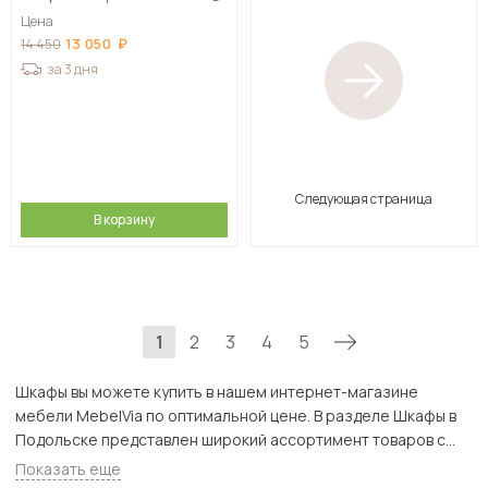
Цена
13 050
14 450
за 3 дня
Следующая страница
В корзину
1
2
3
4
5
Шкафы вы можете купить в нашем интернет-магазине
мебели MebelVia по оптимальной цене. В разделе Шкафы в
Подольске представлен широкий ассортимент товаров с
доставкой в Москве и Подмосковью, включая Подольск.
Показать еще
Всего товаров в категории «Шкафы» - 8248 шт.