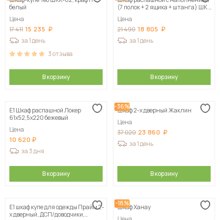
Сначала дорогие
белый
(7 полок + 2 ящика + штанга) ШК 5
(1200), Белый
Цена
Цена
15 235
18 805
17 411
21 490
за 1 день
за 1 день
3
отзыва
В корзину
В корзину
-36%
Е1 Шкаф распашной Локер
Шкаф 2-х дверный Жаклин
61x52,5x220 бежевый
Цена
Цена
23 860
37 020
10 620
за 1 день
за 3 дня
В корзину
В корзину
-18%
Е1 шкаф купе для одежды Прайм 2-
Шкаф Ханау
х дверный, ДСП/доводчики,
Цена