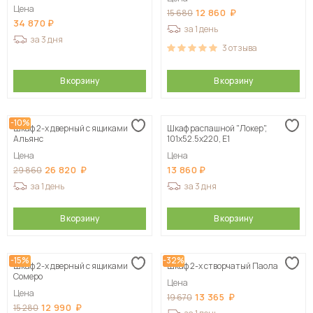
120х57х230, белый
Цена
12 860
15 680
34 870
за 1 день
за 3 дня
3
отзыва
В корзину
В корзину
-10%
Шкаф 2-х дверный с ящиками
Шкаф распашной "Локер",
Альянс
101х52.5х220, Е1
Цена
Цена
26 820
13 860
29 860
за 1 день
за 3 дня
В корзину
В корзину
-15%
-32%
Шкаф 2-х дверный с ящиками
Шкаф 2-х створчатый Паола
Сомеро
Цена
Цена
13 365
19 670
12 990
15 280