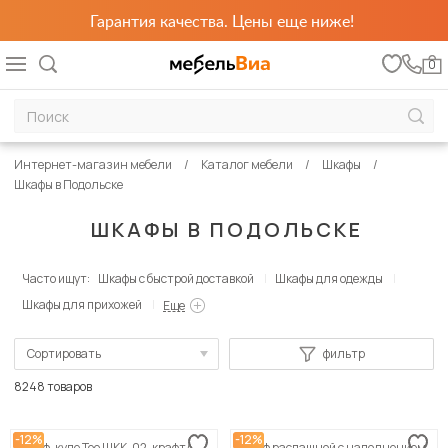
Гарантия качества. Цены еще ниже!
0
Интернет-магазин мебели
Каталог мебели
Шкафы
Шкафы в Подольске
ШКАФЫ В ПОДОЛЬСКЕ
Часто ищут:
Шкафы с быстрой доставкой
Шкафы для одежды
Шкафы для прихожей
Еще
Сортировать
фильтр
По популярности
8248 товаров
Сначала дешевые
-12%
-12%
Шкаф-купе Тео ШКК-02, крафт/
Шкаф распашной с наполнением