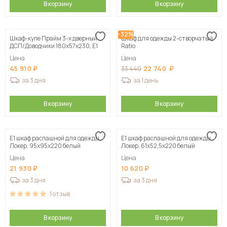
В корзину
В корзину
-32%
Шкаф-купе Прайм 3-х дверный
Шкаф для одежды 2-створчатый
ДСП/Доводчики 180х57х230, Е1
Ratio
Цена
Цена
45 910
22 740
33 440
за 3 дня
за 1 день
В корзину
В корзину
Е1 шкаф распашной для одежды
Е1 шкаф распашной для одежды
Локер, 95х95х220 белый
Локер, 61х52,5х220 белый
Цена
Цена
21 930
10 620
за 3 дня
за 3 дня
1
отзыв
В корзину
В корзину