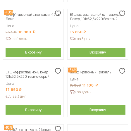
-40%
Шкаф 1-дверный с полками, 45 см
Е1 шкаф распашной для одежды
Люкс
Локер, 101х52,5х220 бежевый
Цена
Цена
16 980
13 860
28 300
за 1 день
за 3 дня
В корзину
В корзину
-34%
Е1 Шкаф распашной Локер
Шкаф 1-дверный Тризиль
121x52,5x220 темно-серый
Цена
Цена
11 100
16 890
17 890
за 1 день
за 3 дня
В корзину
В корзину
-10%
Шкаф 2-х створчатый Кевин