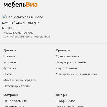
Несколько лет в числе
крупнейших интернет-магазинов
Диваны
Кровати
Прямые
Односпальные
Угловые
Полутороспальные
Кушетки
Двуспальные
Софы
С подъемным механизмом
Механизм аккордеон
Ортопедические
Матрасы
Шкафы
Односпальные
Шкафы-купе
Двуспальные
Распашные шкафы