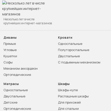
Несколько лет в числе
крупнейших интернет-магазинов
Диваны
Кровати
Прямые
Односпальные
Угловые
Полутороспальные
Кушетки
Двуспальные
Софы
С подъемным механизмом
Механизм аккордеон
Ортопедические
Матрасы
Шкафы
Односпальные
Шкафы-купе
Двуспальные
Распашные шкафы
Детские
Для прихожей
Ортопедические
Для спальни