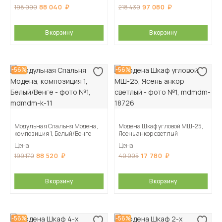
88 040
97 080
198 090
218 430
В корзину
В корзину
-56%
-56%
Модульная Спальня Модена,
Модена Шкаф угловой МШ-25,
композиция 1, Белый/Венге
Ясень анкор светлый
Цена
Цена
88 520
17 780
199 170
40 005
В корзину
В корзину
-56%
-56%