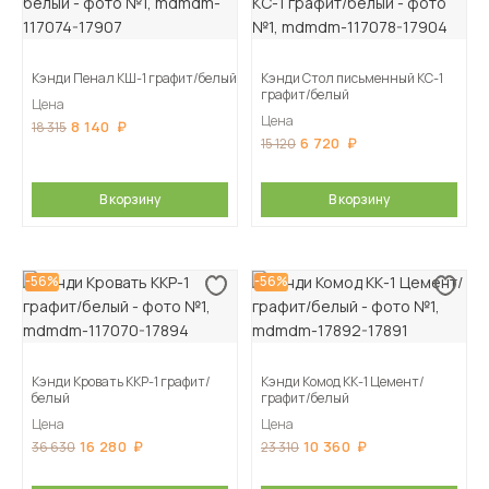
Кэнди Пенал КШ-1 графит/белый
Кэнди Стол письменный КС-1
графит/белый
Цена
Цена
8 140
18 315
6 720
15 120
В корзину
В корзину
-56%
-56%
Кэнди Кровать ККР-1 графит/
Кэнди Комод КК-1 Цемент/
белый
графит/белый
Цена
Цена
16 280
10 360
36 630
23 310