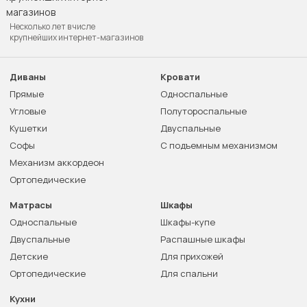
Несколько лет в числе
крупнейших интернет-магазинов
Диваны
Кровати
Прямые
Односпальные
Угловые
Полутороспальные
Кушетки
Двуспальные
Софы
С подъемным механизмом
Механизм аккордеон
Ортопедические
Матрасы
Шкафы
Односпальные
Шкафы-купе
Двуспальные
Распашные шкафы
Детские
Для прихожей
Ортопедические
Для спальни
Кухни