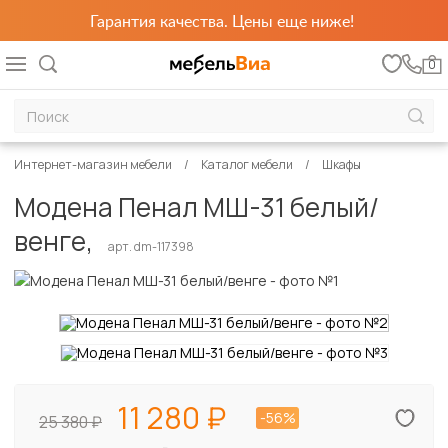
Гарантия качества. Цены еще ниже!
0
Интернет-магазин мебели
Каталог мебели
Шкафы
Модена Пенал МШ-31 белый/
венге,
арт. dm-117398
11 280
-56%
25 380