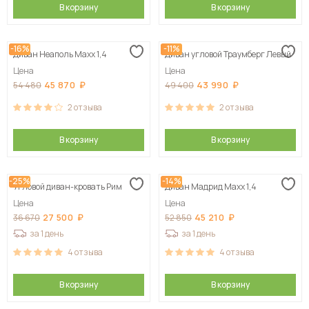
В корзину
В корзину
-16%
-11%
Диван Неаполь Maxx 1,4
Диван угловой Траумберг Левый
Цена
Цена
45 870
43 990
54 480
49 400
2
отзыва
2
отзыва
В корзину
В корзину
-25%
-14%
Угловой диван-кровать Рим
Диван Мадрид Maxx 1,4
Цена
Цена
27 500
45 210
36 670
52 850
за 1 день
за 1 день
4
отзыва
4
отзыва
В корзину
В корзину