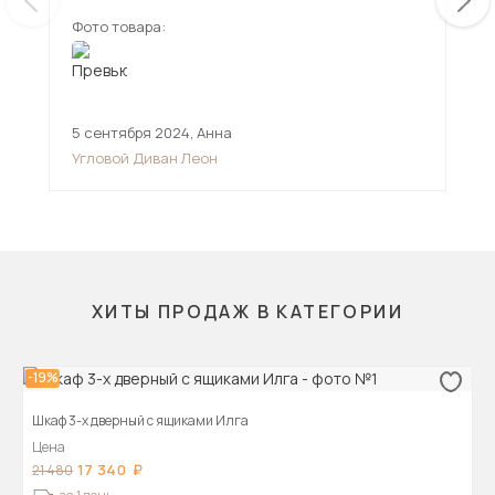
Фото товара:
Фот
5 сентября 2024
,
Анна
7 д
Угловой Диван Леон
Угл
ХИТЫ ПРОДАЖ В КАТЕГОРИИ
-19%
Шкаф 3-х дверный с ящиками Илга
Цена
17 340
21 480