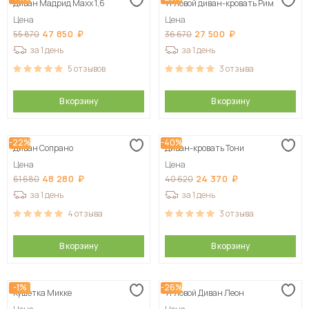
Диван Мадрид Maxx 1,6
Угловой диван-кровать Рим
Цена
Цена
47 850
27 500
55 870
36 670
за 1 день
за 1 день
5
отзывов
3
отзыва
В корзину
В корзину
-22%
-40%
Диван Сопрано
Диван-кровать Тони
Цена
Цена
48 280
24 370
61 680
40 620
за 1 день
за 1 день
4
отзыва
3
отзыва
В корзину
В корзину
-1%
-26%
Кушетка Микке
Угловой Диван Леон