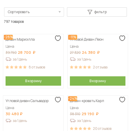
Сортировать
фильтр
По популярности
797 товаров
Сначала дешевые
-28%
-11%
Диван Мариэлла
Угловой Диван Леон
Сначала дорогие
Цена
Цена
28 700
24 380
39 750
27 320
за 1 день
за 1 день
8
отзывов
2
отзыва
В корзину
В корзину
-24%
Угловой диван Сальвадор
Диван-кровать Карл
Цена
Цена
30 480
29 190
38 310
за 1 день
за 1 день
20
отзывов