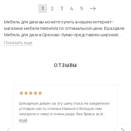
1
2
3
4
5
Мебель для дачи вы можете купить в нашем интернет-
магазине мебели MebelVia по оптимальной цене. В разделе
Мебель для дачи в Орехово-Зуево представлен широкий
ассортимент товаров с доставкой в Москве и Подмосковью,
Показать еще
включая Орехово-Зуево. Всего товаров в категории «Мебель
для дачи» - 797 шт.
ОТЗЫВЫ
Шикарный диван за эту цену,пока не закрепили
Очень удо
угловую часть спинки.Намного больше чем
два
ожидала и чему я очень рада, без брака, всё
кор
отлично, спасибо) Доставка раньше срока
раб
ещё
ещ